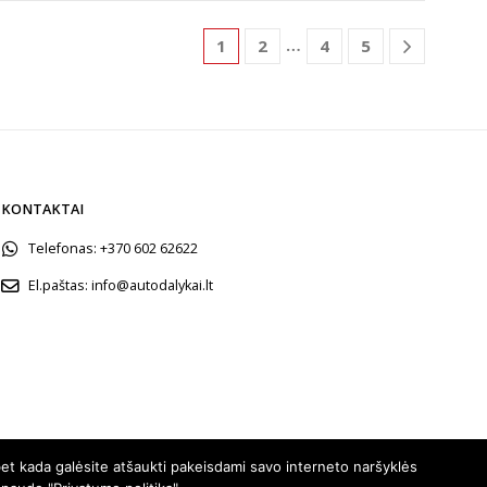
…
1
2
4
5
KONTAKTAI
Telefonas:
+370 602 62622
El.paštas:
info@autodalykai.lt
et kada galėsite atšaukti pakeisdami savo interneto naršyklės