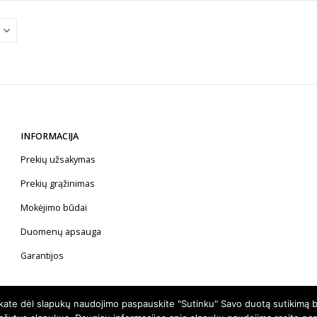
variants.
The
options
may
be
chosen
on
the
INFORMACIJA
product
Prekių užsakymas
page
Prekių grąžinimas
Mokėjimo būdai
Duomenų apsauga
Garantijos
nkate dėl slapukų naudojimo paspauskite "Sutinku" Savo duotą sutikimą b