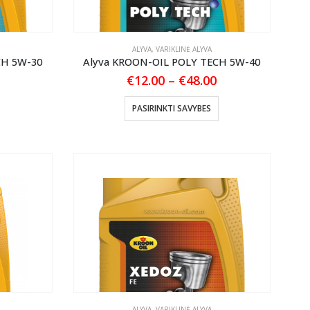
the
product
page
ALYVA
,
VARIKLINĖ ALYVA
CH 5W-30
Alyva KROON-OIL POLY TECH 5W-40
Price
€
12.00
–
€
48.00
range:
€12.00
This
PASIRINKTI SAVYBES
through
product
€48.00
has
multiple
variants.
The
options
may
be
chosen
on
the
product
ALYVA
,
VARIKLINĖ ALYVA