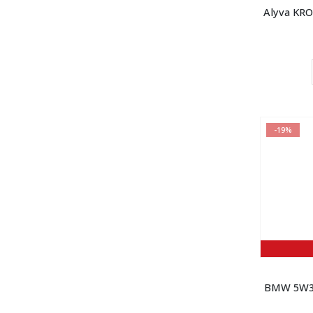
Alyva KR
-19%
BMW 5W3