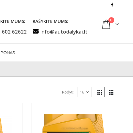
0
KITE MUMS:
RAŠYKITE MUMS:
 602 62622
info@autodalykai.lt
UPONAS
Rodyti: