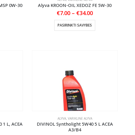
page
MSP 0W-30
Alyva KROON-OIL XEDOZ FE 5W-30
Price
€
7.00
–
€
34.00
range:
€7.00
This
PASIRINKTI SAVYBES
through
product
€34.00
has
multiple
variants.
The
options
may
be
chosen
on
the
product
page
ALYVA
,
VARIKLINĖ ALYVA
0 1 L, ACEA
DIVINOL Syntholight 5W40 5 L ACEA
A3/B4