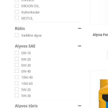
KROON OIL
Kuttenkeuler
MOTUL
Shell
Rūšis
Alyva Fo
Variklinė alyva
Alyvos SAE
0W-16
0W-20
0W-30
0W-40
10W-40
10W-60
5W-20
5W-30
5W-40
Alyvos tūris