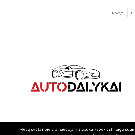
Rodyti:
Mūsų svetainėje yra naudojami slapukai (cookies), jeigu suti