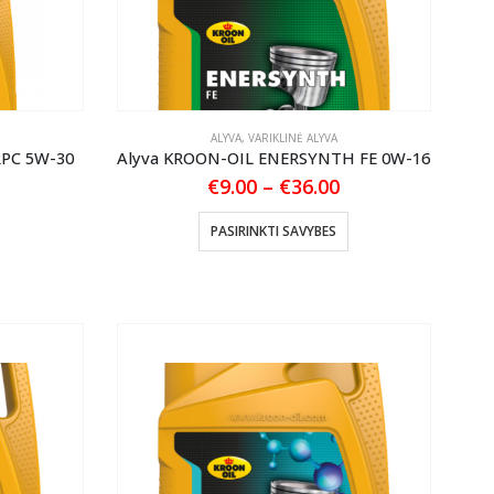
ALYVA
,
VARIKLINĖ ALYVA
RPC 5W-30
Alyva KROON-OIL ENERSYNTH FE 0W-16
Price
€
9.00
–
€
36.00
range:
€9.00
This
PASIRINKTI SAVYBES
through
product
€36.00
has
multiple
variants.
The
options
may
be
chosen
on