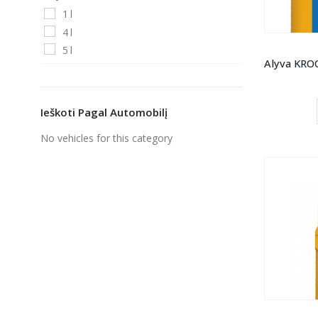
1 l
4 l
5 l
Ieškoti Pagal Automobilį
No vehicles for this category