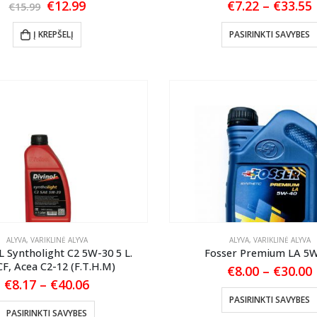
Original
Current
€
12.99
€
7.22
–
€
33.55
€
15.99
price
price
was:
is:
Į KREPŠELĮ
PASIRINKTI SAVYBES
€15.99.
€12.99.
ALYVA
,
VARIKLINĖ ALYVA
ALYVA
,
VARIKLINĖ ALYVA
 Syntholight C2 5W-30 5 L.
Fosser Premium LA 5
F, Acea C2-12 (F.T.H.M)
€
8.00
–
€
30.00
Price
€
8.17
–
€
40.06
range:
PASIRINKTI SAVYBES
€8.17
This
PASIRINKTI SAVYBES