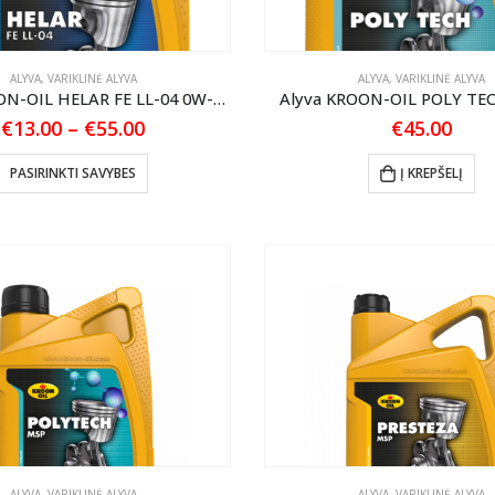
on
the
product
ALYVA
,
VARIKLINĖ ALYVA
ALYVA
,
VARIKLINĖ ALYVA
page
Alyva KROON-OIL HELAR FE LL-04 0W-20
Alyva KROON-OIL POLY TE
Price
€
13.00
–
€
55.00
€
45.00
range:
€13.00
This
PASIRINKTI SAVYBES
Į KREPŠELĮ
through
product
€55.00
has
multiple
variants.
The
options
may
be
chosen
on
the
product
ALYVA
,
VARIKLINĖ ALYVA
ALYVA
,
VARIKLINĖ ALYVA