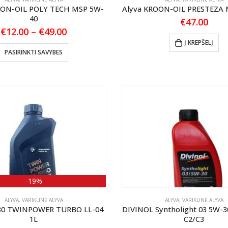
page
OON-OIL POLY TECH MSP 5W-
Alyva KROON-OIL PRESTEZA 
40
€
47.00
Price
€
12.00
–
€
49.00
range:
Į KREPŠELĮ
€12.00
This
PASIRINKTI SAVYBES
through
product
€49.00
has
multiple
variants.
The
options
may
be
chosen
on
-19%
the
product
ALYVA
,
VARIKLINĖ ALYVA
ALYVA
,
VARIKLINĖ ALYVA
page
0 TWINPOWER TURBO LL-04
DIVINOL Syntholight 03 5W-3
1L
C2/C3