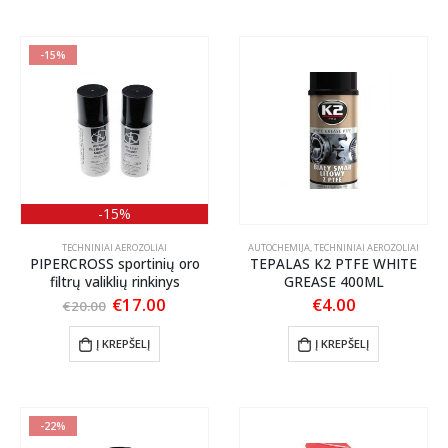
-15%
-15%
TECHNINIAI AEROZOLIAI
AUTOCHEMIJA
,
TECHNINIAI AEROZOLIAI
PIPERCROSS sportinių oro
TEPALAS K2 PTFE WHITE
filtrų valiklių rinkinys
GREASE 400ML
Original
Current
€
17.00
€
4.00
€
20.00
price
price
was:
is:
Į KREPŠELĮ
Į KREPŠELĮ
€20.00.
€17.00.
-22%