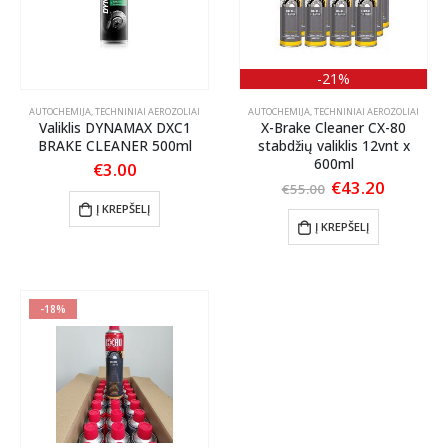
-21%
AUTOCHEMIJA
,
TECHNINIAI AEROZOLIAI
AUTOCHEMIJA
,
TECHNINIAI AEROZOLIAI
Valiklis DYNAMAX DXC1
X-Brake Cleaner CX-80
BRAKE CLEANER 500ml
stabdžių valiklis 12vnt x
600ml
€
3.00
Original
Current
€
43.20
€
55.00
price
price
Į KREPŠELĮ
was:
is:
Į KREPŠELĮ
€55.00.
€43.20.
-18%