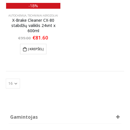
-18%
AUTOCHEMIJA
,
TECHNINIAI AEROZOLIAI
X-Brake Cleaner CX-80
stabdžių valiklis 24vnt x
600ml
Original
Current
€
81.60
€
99.00
price
price
was:
is:
Į KREPŠELĮ
€99.00.
€81.60.
Gamintojas
DYNAMAX