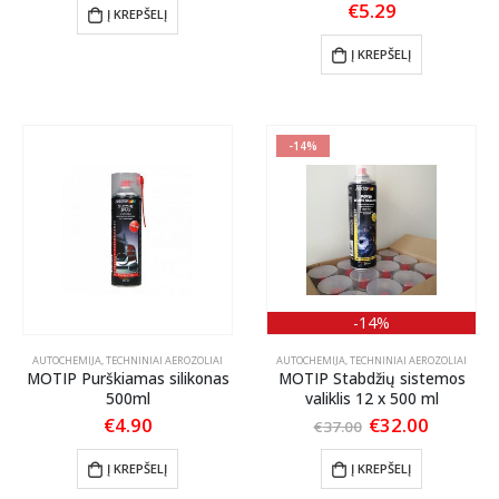
€
5.29
Į KREPŠELĮ
Į KREPŠELĮ
-14%
-14%
AUTOCHEMIJA
,
TECHNINIAI AEROZOLIAI
AUTOCHEMIJA
,
TECHNINIAI AEROZOLIAI
MOTIP Purškiamas silikonas
MOTIP Stabdžių sistemos
500ml
valiklis 12 x 500 ml
Original
Current
€
4.90
€
32.00
€
37.00
price
price
was:
is:
Į KREPŠELĮ
Į KREPŠELĮ
€37.00.
€32.00.