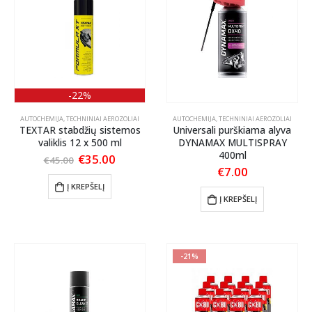
-22%
AUTOCHEMIJA
,
TECHNINIAI AEROZOLIAI
AUTOCHEMIJA
,
TECHNINIAI AEROZOLIAI
TEXTAR stabdžių sistemos
Universali purškiama alyva
valiklis 12 x 500 ml
DYNAMAX MULTISPRAY
400ml
Original
Current
€
35.00
€
45.00
price
price
€
7.00
was:
is:
Į KREPŠELĮ
€45.00.
€35.00.
Į KREPŠELĮ
-21%