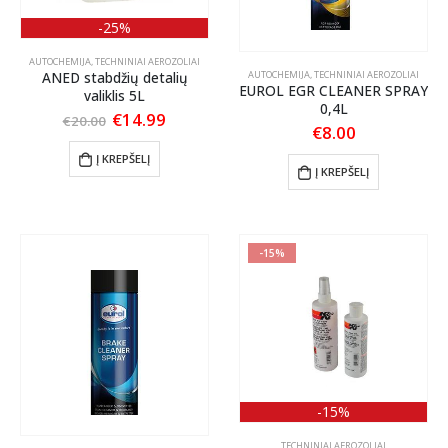
-25%
AUTOCHEMIJA
,
TECHNINIAI AEROZOLIAI
ANED stabdžių detalių
AUTOCHEMIJA
,
TECHNINIAI AEROZOLIAI
EUROL EGR CLEANER SPRAY
valiklis 5L
0,4L
Original
Current
€
14.99
€
20.00
€
8.00
price
price
was:
is:
Į KREPŠELĮ
€20.00.
€14.99.
Į KREPŠELĮ
-15%
-15%
TECHNINIAI AEROZOLIAI