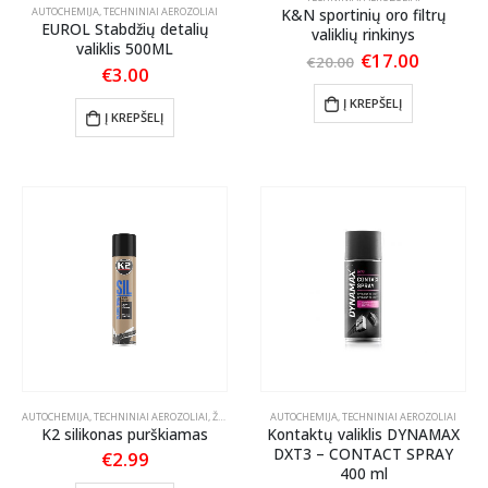
AUTOCHEMIJA
,
TECHNINIAI AEROZOLIAI
K&N sportinių oro filtrų
EUROL Stabdžių detalių
valiklių rinkinys
valiklis 500ML
Original
Current
€
17.00
€
20.00
€
3.00
price
price
was:
is:
Į KREPŠELĮ
€20.00.
€17.00.
Į KREPŠELĮ
AUTOCHEMIJA
,
TECHNINIAI AEROZOLIAI
,
ŽIEMOS PREKĖS
AUTOCHEMIJA
,
TECHNINIAI AEROZOLIAI
K2 silikonas purškiamas
Kontaktų valiklis DYNAMAX
DXT3 – CONTACT SPRAY
€
2.99
400 ml