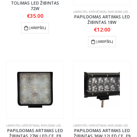
TOLIMAS LED ŽIBINTAS
72W
LEMPUTĖS / APŠVIETIMAS
,
PAPILDOMI LED ŽIBINTAI
€
35.00
PAPILDOMAS ARTIMAS LED
ŽIBINTAS 18W
Į KREPŠELĮ
€
12.00
Į KREPŠELĮ
LEMPUTĖS / APŠVIETIMAS
,
PAPILDOMI LED ŽIBINTAI
LEMPUTĖS / APŠVIETIMAS
,
PAPILDOMI LED ŽIBINTAI
PAPILDOMAS ARTIMAS LED
PAPILDOMAS ARTIMAS LED
ŽIBINTAS 27W LED CE, E9
ŽIBINTAS 36W 12LED CE, E9