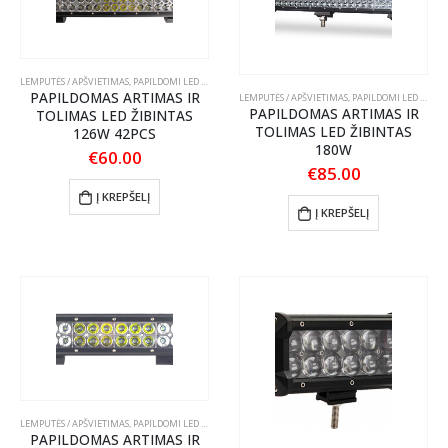
LEMPUTĖS / APŠVIETIMAS
,
PAPILDOMI LED ŽIBINTAI
PAPILDOMAS ARTIMAS IR
LEMPUTĖS / APŠVIETIMAS
,
PAPILDOMI LED ŽIBINTAI
PAPILDOMAS ARTIMAS IR
TOLIMAS LED ŽIBINTAS
TOLIMAS LED ŽIBINTAS
126W 42PCS
180W
€
60.00
€
85.00
Į KREPŠELĮ
Į KREPŠELĮ
LEMPUTĖS / APŠVIETIMAS
,
PAPILDOMI LED ŽIBINTAI
PAPILDOMAS ARTIMAS IR