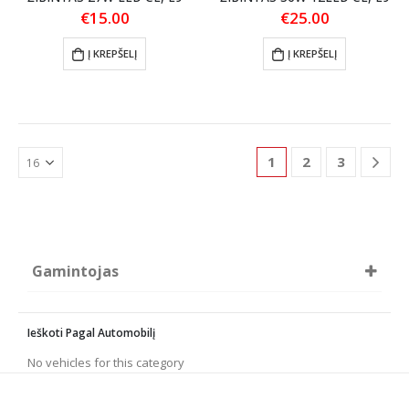
€
15.00
€
25.00
Į KREPŠELĮ
Į KREPŠELĮ
1
2
3
Gamintojas
OSRAM
Ieškoti Pagal Automobilį
No vehicles for this category