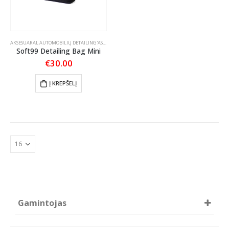
AKSESUARAI
,
AUTOMOBILIŲ DETAILING'AS
,
ĮRANGA DETAILING'UI
Soft99 Detailing Bag Mini
€
30.00
Į KREPŠELĮ
Gamintojas
CarPro
GYEON