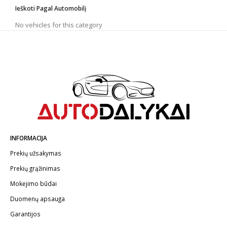
Ieškoti Pagal Automobilį
MIRKA
ROOKS
No vehicles for this category
HEYNER GERMANY
INFORMACIJA
Prekių užsakymas
Prekių grąžinimas
Mokėjimo būdai
Duomenų apsauga
Garantijos