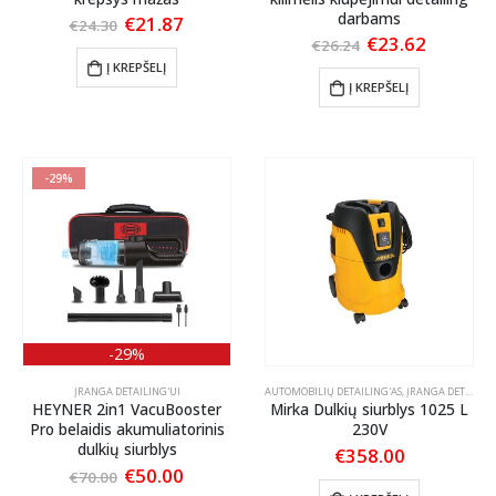
darbams
Original
Current
€
21.87
€
24.30
price
price
Original
Current
€
23.62
€
26.24
was:
is:
price
price
Į KREPŠELĮ
€24.30.
€21.87.
was:
is:
Į KREPŠELĮ
€26.24.
€23.62.
-29%
-29%
ĮRANGA DETAILING'UI
AUTOMOBILIŲ DETAILING'AS
,
ĮRANGA DETAILING'UI
HEYNER 2in1 VacuBooster
Mirka Dulkių siurblys 1025 L
Pro belaidis akumuliatorinis
230V
dulkių siurblys
€
358.00
Original
Current
€
50.00
€
70.00
price
price