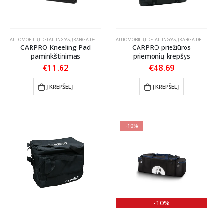
AUTOMOBILIŲ DETAILING'AS
,
ĮRANGA DETAILING'UI
AUTOMOBILIŲ DETAILING'AS
,
ĮRANGA DETAILING'UI
CARPRO Kneeling Pad
CARPRO priežiūros
paminkštinimas
priemonių krepšys
€
11.62
€
48.69
Į KREPŠELĮ
Į KREPŠELĮ
-10%
-10%