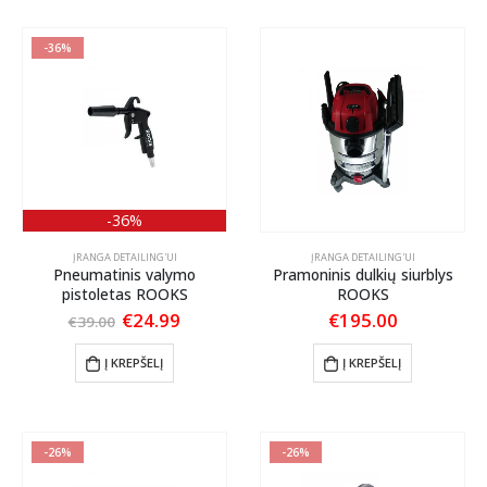
-36%
-36%
ĮRANGA DETAILING'UI
ĮRANGA DETAILING'UI
Pneumatinis valymo
Pramoninis dulkių siurblys
pistoletas ROOKS
ROOKS
Original
Current
€
24.99
€
195.00
€
39.00
price
price
was:
is:
Į KREPŠELĮ
Į KREPŠELĮ
€39.00.
€24.99.
-26%
-26%