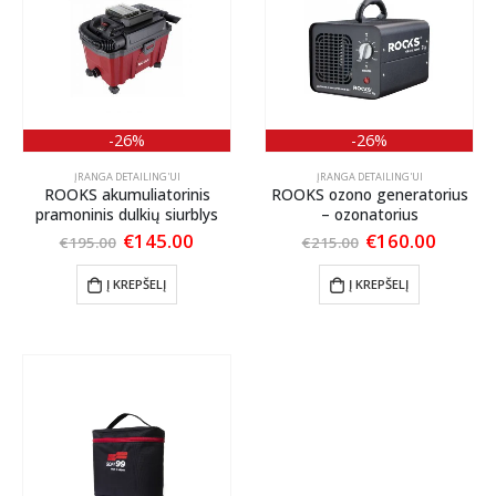
-26%
-26%
ĮRANGA DETAILING'UI
ĮRANGA DETAILING'UI
ROOKS akumuliatorinis
ROOKS ozono generatorius
pramoninis dulkių siurblys
– ozonatorius
Original
Current
Original
Curren
€
145.00
€
160.00
€
195.00
€
215.00
price
price
price
price
was:
is:
was:
is:
Į KREPŠELĮ
Į KREPŠELĮ
€195.00.
€145.00.
€215.00.
€160.0