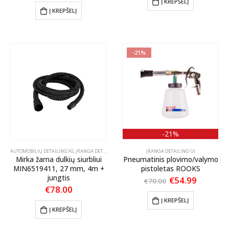
Į KREPŠELĮ
was:
is:
Į KREPŠELĮ
€70.00.
€50.00.
-21%
-21%
AUTOMOBILIŲ DETAILING'AS
,
ĮRANGA DETAILING'UI
ĮRANGA DETAILING'UI
Mirka žarna dulkių siurbliui
Pneumatinis plovimo/valymo
MIN6519411, 27 mm, 4m +
pistoletas ROOKS
jungtis
Original
Current
€
54.99
€
70.00
price
price
€
78.00
was:
is:
Į KREPŠELĮ
€70.00.
€54.99.
Į KREPŠELĮ