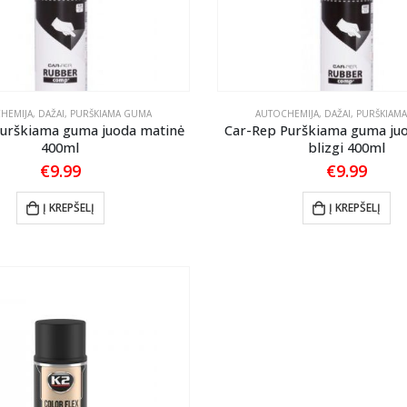
HEMIJA
,
DAŽAI
,
PURŠKIAMA GUMA
AUTOCHEMIJA
,
DAŽAI
,
PURŠKIAM
Purškiama guma juoda matinė
Car-Rep Purškiama guma juo
400ml
blizgi 400ml
€
9.99
€
9.99
Į KREPŠELĮ
Į KREPŠELĮ