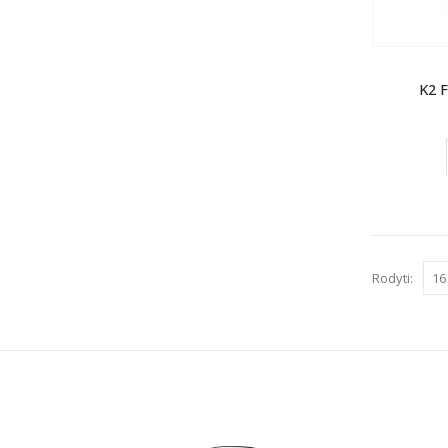
K2 
Rodyti: