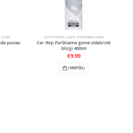
A GUMA
AUTOCHEMIJA
,
DAŽAI
,
PURŠKIAMA GUMA
da pusiau
Car-Rep Purškiama guma sidabrinė
blizgi 400ml
€
9.99
Į KREPŠELĮ