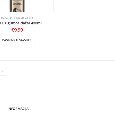
DAŽAI
,
PURŠKIAMA GUMA
FLEX gumos dažai 400ml
€
9.99
This
PASIRINKTI SAVYBES
product
has
multiple
variants.
The
options
may
be
chosen
on
the
INFORMACIJA
product