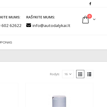
0
KITE MUMS:
RAŠYKITE MUMS:
 602 62622
info@autodalykai.lt
UPONAS
Rodyti: