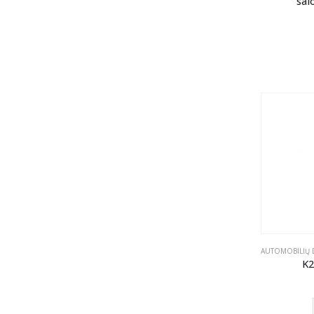
sal
AUTOMOBILIŲ D
K