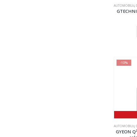
AUTOMOBILIŲ D
GTECHNIQ 
-10%
AUTOMOBILIŲ D
GYEON Q²M