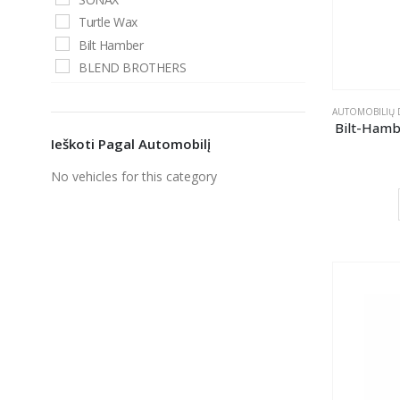
Turtle Wax
Bilt Hamber
BLEND BROTHERS
Deturner
GTECHNIQ
AUTOMOBILIŲ D
Bilt-Hamb
K2
Ieškoti Pagal Automobilį
KENOTEK
No vehicles for this category
Koch
Mad Drop
P&S