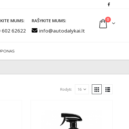
0
KITE MUMS:
RAŠYKITE MUMS:
 602 62622
info@autodalykai.lt
UPONAS
Rodyti: