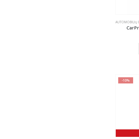
AUTOMOBILIŲ D
CarPro
-10%