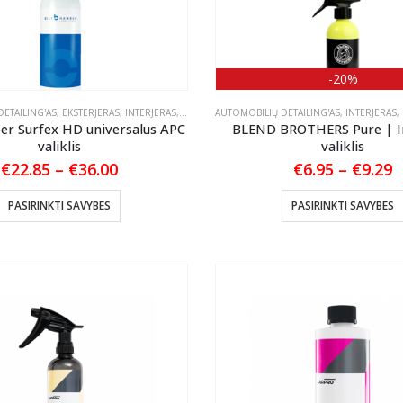
-20%
ETAILING'AS
,
EKSTERJERAS
,
INTERJERAS
,
PLASTIKO, VINILO IR GUMOS VALYMAS
AUTOMOBILIŲ DETAILING'AS
,
INTERJERAS
,
SPECIALIOS
,
er Surfex HD universalus APC
BLEND BROTHERS Pure | I
valiklis
valiklis
Price
P
€
22.85
–
€
36.00
€
6.95
–
€
9.29
range:
r
€22.85
€
This
PASIRINKTI SAVYBES
PASIRINKTI SAVYBES
through
t
product
€36.00
€
has
multiple
variants.
The
options
may
be
chosen