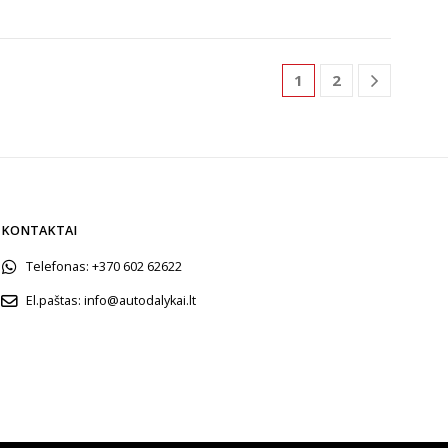
1
2
KONTAKTAI
Telefonas:
+370 602 62622
El.paštas:
info@autodalykai.lt