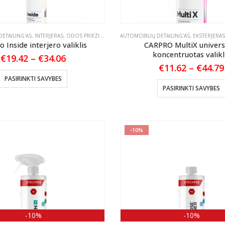
on
the
product
ETAILING'AS
,
INTERJERAS
,
ODOS PRIEŽIŪRA
,
PLASTIKO, VINILO IR GUMOS VALYMAS
AUTOMOBILIŲ DETAILING'AS
,
EKSTERJERAS
page
 Inside interjero valiklis
CARPRO MultiX univers
koncentruotas valikl
Price
€
19.42
–
€
34.06
range:
€
11.62
–
€
44.79
€19.42
This
PASIRINKTI SAVYBES
through
product
PASIRINKTI SAVYBES
€34.06
has
multiple
variants.
-10%
The
options
may
be
chosen
on
the
-10%
-10%
product