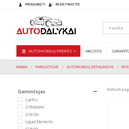
PRISIJUNGTI
REGISTRUOTIS
AUTOMOBILIŲ PREKĖS
AKCIJOS
GARANTI
NAMAI
PARDUOTUVĖ
AUTOMOBILIŲ DETAILING'AS
INTE
Rūšiuoti pag
Gamintojas
CarPro
DYNAMAX
GYEON
Liquid Elements
SONAX