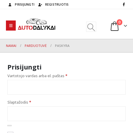
PRISIJUNGTI
REGISTRUOTIS
0
NAMAI
PARDUOTUVĖ
PASKYRA
Prisijungti
Privalomas
Vartotojo vardas arba el. paštas
*
Privalomas
Slaptažodis
*