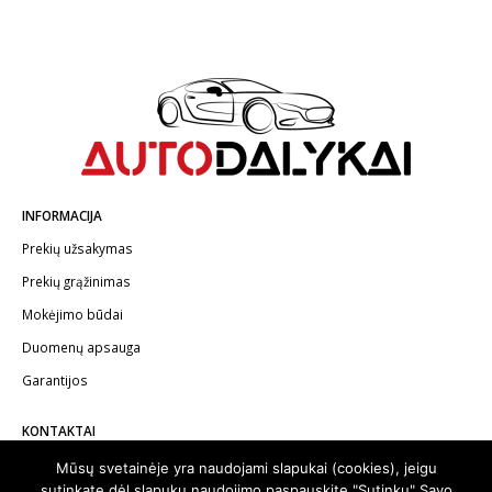
INFORMACIJA
Prekių užsakymas
Prekių grąžinimas
Mokėjimo būdai
Duomenų apsauga
Garantijos
KONTAKTAI
Telefonas:
+370 602 62622
Mūsų svetainėje yra naudojami slapukai (cookies), jeigu
sutinkate dėl slapukų naudojimo paspauskite "Sutinku" Savo