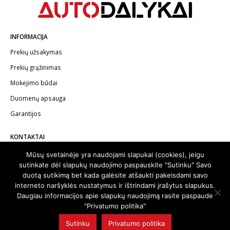
INFORMACIJA
Prekių užsakymas
Prekių grąžinimas
Mokėjimo būdai
Duomenų apsauga
Garantijos
KONTAKTAI
Telefonas:
+370 602 62622
Mūsų svetainėje yra naudojami slapukai (cookies), jeigu
sutinkate dėl slapukų naudojimo paspauskite "Sutinku" Savo
El.paštas:
info@autodalykai.lt
duotą sutikimą bet kada galėsite atšaukti pakeisdami savo
interneto naršyklės nustatymus ir ištrindami įrašytus slapukus.
Daugiau informacijos apie slapukų naudojimą rasite paspaude
"Privatumo politika"
© 2024. Visos teisės saugomos | Svetainę sukūrė:
svetainesideja.lt
Sutinku
Privatumo politika