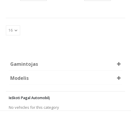
Gamintojas
RODRUNNER by Teknorot
Modelis
SRL
TIMMEN
A4 B5
A6 C5
HART
Passat B5
Passat B5.5
Ieškoti Pagal Automobilį
Superb
No vehicles for this category