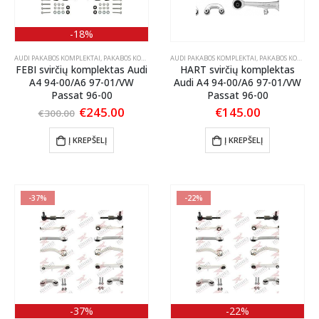
-18%
AUDI PAKABOS KOMPLEKTAI
,
PAKABOS KOMPLEKTAI
AUDI PAKABOS KOMPLEKTAI
,
VW PAKABOS KOMPLEKTAI
,
PAKABOS KOMPLEKTAI
FEBI svirčių komplektas Audi
HART svirčių komplektas
A4 94-00/A6 97-01/VW
Audi A4 94-00/A6 97-01/VW
Passat 96-00
Passat 96-00
Original
Current
€
245.00
€
145.00
€
300.00
price
price
was:
is:
Į KREPŠELĮ
Į KREPŠELĮ
€300.00.
€245.00.
-37%
-22%
-37%
-22%