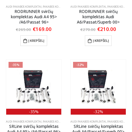
AUDI PAKABOS KOMPLEKTAI
,
PAKABOS KOMPLEKTAI
AUDI PAKABOS KOMPLEKTAI
,
VW PAKABOS KOMPLEKTAI
,
PAKABOS KOMPLEKTAI
RODRUNNER svirčių
RODRUNNER svirčių
komplektas Audi A4 95>
komplektas Audi
/A6/Passat 96>
A6/Passat/Superb 00>
Original
Current
Original
Curren
€
169.00
€
210.00
€
269.00
€
270.00
price
price
price
price
was:
is:
was:
is:
Į KREPŠELĮ
Į KREPŠELĮ
€269.00.
€169.00.
€270.00.
€210.0
-35%
-32%
-35%
-32%
AUDI PAKABOS KOMPLEKTAI
,
PAKABOS KOMPLEKTAI
AUDI PAKABOS KOMPLEKTAI
,
VW PAKABOS KOMPLEKTAI
,
PAKABOS KOMPLEKTAI
SRLine svirčių komplektas
SRLine svirčių komplektas
Audi A4 95> /A6/Passat 96>
Audi A6/Passat/Superb 00>