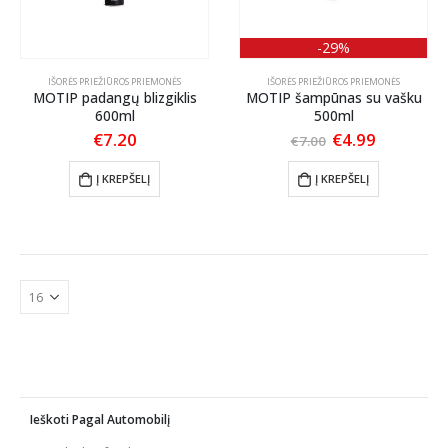
-29%
IŠORĖS PRIEŽIŪROS PRIEMONĖS
IŠORĖS PRIEŽIŪROS PRIEMONĖS
MOTIP padangų blizgiklis
MOTIP šampūnas su vašku
600ml
500ml
Original
Current
€
7.20
€
4.99
€
7.00
price
price
was:
is:
Į KREPŠELĮ
Į KREPŠELĮ
€7.00.
€4.99.
Ieškoti Pagal Automobilį