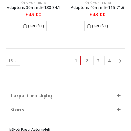
IŠNEŠIMO KEITIKLIAI
IŠNEŠIMO KEITIKLIAI
Adapteris 30mm 5×130 84.1
Adapteris 40mm 5×115 71.6
€
49.00
€
43.00
Į KREPŠELĮ
Į KREPŠELĮ
1
2
3
4
Tarpai tarp skylių
100
108
Storis
112
114.3
115
120
12mm
15mm
127
130
20mm
25mm
139.7
Ieškoti Pagal Automobilį
30mm
40mm