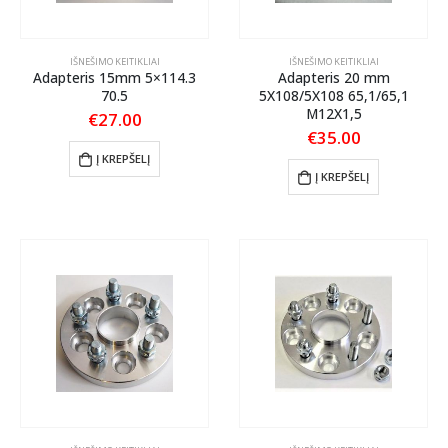
IŠNEŠIMO KEITIKLIAI
IŠNEŠIMO KEITIKLIAI
Adapteris 15mm 5×114.3
Adapteris 20 mm
70.5
5X108/5X108 65,1/65,1
M12X1,5
€
27.00
€
35.00
Į KREPŠELĮ
Į KREPŠELĮ