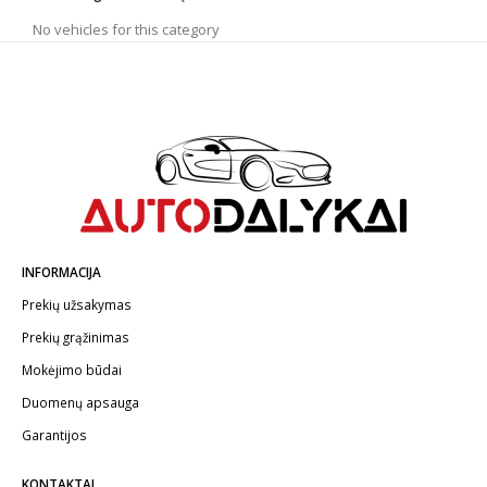
45mm
50mm
No vehicles for this category
5mm
8mm
INFORMACIJA
Prekių užsakymas
Prekių grąžinimas
Mokėjimo būdai
Duomenų apsauga
Garantijos
KONTAKTAI