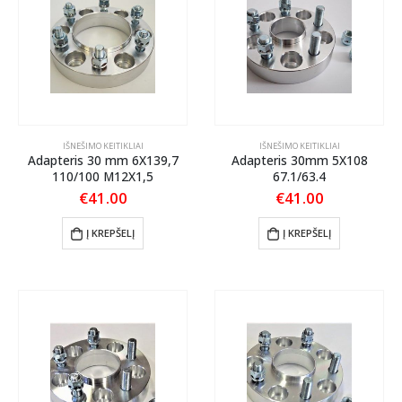
IŠNEŠIMO KEITIKLIAI
IŠNEŠIMO KEITIKLIAI
Adapteris 30 mm 6X139,7
Adapteris 30mm 5X108
110/100 M12X1,5
67.1/63.4
€
41.00
€
41.00
Į KREPŠELĮ
Į KREPŠELĮ