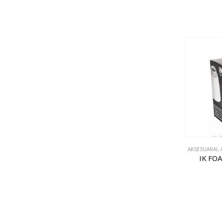
AKSESUARAI
,
IK FO