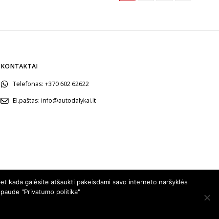
KONTAKTAI
Telefonas:
+370 602 62622
El.paštas:
info@autodalykai.lt
et kada galėsite atšaukti pakeisdami savo interneto naršyklės
spaude "Privatumo politika"