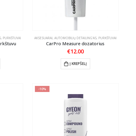
S
,
PURKŠTUVAI
AKSESUARAI
,
AUTOMOBILIŲ DETAILING'AS
,
PURKŠTUVAI
urkštuvu
CarPro Measure dozatorius
rice
€
12.00
ange:
5.80
This
Į KREPŠELĮ
hrough
product
6.15
has
multiple
-10%
variants.
The
options
may
be
chosen
on