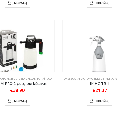
Į KREPŠELĮ
Į KREPŠELĮ
AUTOMOBILIŲ DETAILING'AS
,
PURKŠTUVAI
AKSESUARAI
,
AUTOMOBILIŲ DETAILING'A
AM PRO 2 putų purkštuvas
IK HC TR 1
€
38.90
€
21.37
Į KREPŠELĮ
Į KREPŠELĮ