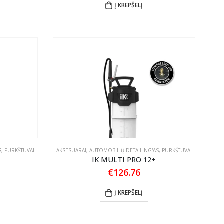
Į KREPŠELĮ
S
,
PURKŠTUVAI
AKSESUARAI
,
AUTOMOBILIŲ DETAILING'AS
,
PURKŠTUVAI
IK MULTI PRO 12+
€
126.76
Į KREPŠELĮ