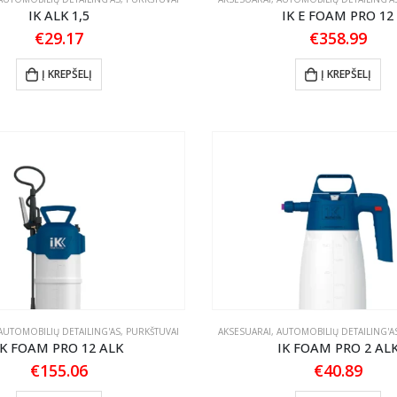
IK ALK 1,5
IK E FOAM PRO 12
€
29.17
€
358.99
Į KREPŠELĮ
Į KREPŠELĮ
AUTOMOBILIŲ DETAILING'AS
,
PURKŠTUVAI
AKSESUARAI
,
AUTOMOBILIŲ DETAILING'A
IK FOAM PRO 12 ALK
IK FOAM PRO 2 AL
€
155.06
€
40.89