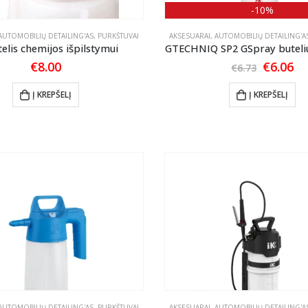
-10%
AUTOMOBILIŲ DETAILING'AS
,
PURKŠTUVAI
AKSESUARAI
,
AUTOMOBILIŲ DETAILING'A
elis chemijos išpilstymui
GTECHNIQ SP2 GSpray buteli
Origina
Cu
€
8.00
€
6.06
€
6.73
price
pr
was:
is:
Į KREPŠELĮ
Į KREPŠELĮ
€6.73.
€6
AUTOMOBILIŲ DETAILING'AS
,
PURKŠTUVAI
AKSESUARAI
,
AUTOMOBILIŲ DETAILING'A