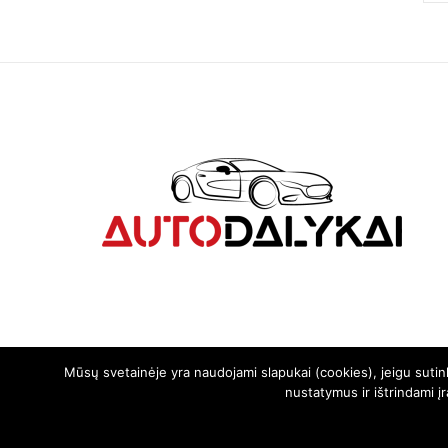
Mūsų svetainėje yra naudojami slapukai (cookies), jeigu suti
nustatymus ir ištrindami į
© 2024. Visos teisės saugomos | Svetainę sukūrė:
svetainesideja.lt