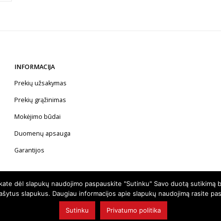
INFORMACIJA
Prekių užsakymas
Prekių grąžinimas
Mokėjimo būdai
Duomenų apsauga
Garantijos
nkate dėl slapukų naudojimo paspauskite "Sutinku" Savo duotą sutikimą b
rašytus slapukus. Daugiau informacijos apie slapukų naudojimą rasite pa
Sutinku
Privatumo politika