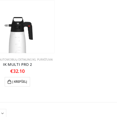
AUTOMOBILIŲ DETAILING'AS
,
PURKŠTUVAI
IK MULTI PRO 2
€
32.10
Į KREPŠELĮ