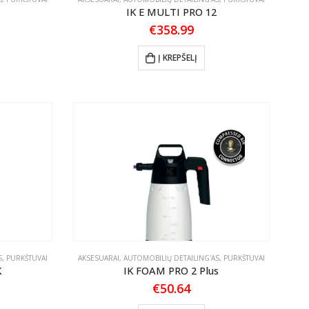
IK E MULTI PRO 12
€
358.99
Į KREPŠELĮ
S
,
PURKŠTUVAI
AKSESUARAI
,
AUTOMOBILIŲ DETAILING'AS
,
PURKŠTUVAI
K
IK FOAM PRO 2 Plus
€
50.64