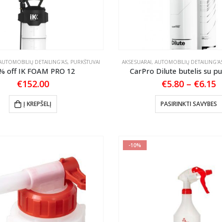
AUTOMOBILIŲ DETAILING'AS
,
PURKŠTUVAI
AKSESUARAI
,
AUTOMOBILIŲ DETAILING'A
% off IK FOAM PRO 12
CarPro Dilute butelis su p
P
€
152.00
€
5.80
–
€
6.15
r
€
Į KREPŠELĮ
PASIRINKTI SAVYBES
t
€
-10%