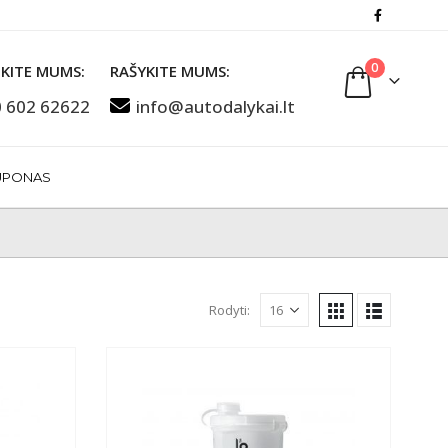
0
KITE MUMS:
RAŠYKITE MUMS:
 602 62622
info@autodalykai.lt
UPONAS
Rodyti: