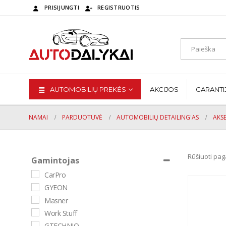
PRISIJUNGTI
REGISTRUOTIS
AUTOMOBILIŲ PREKĖS
AKCIJOS
GARANTI
NAMAI
PARDUOTUVĖ
AUTOMOBILIŲ DETAILING'AS
AKS
Rūšiuoti pag
Gamintojas
CarPro
GYEON
Masner
Work Stuff
GTECHNIQ