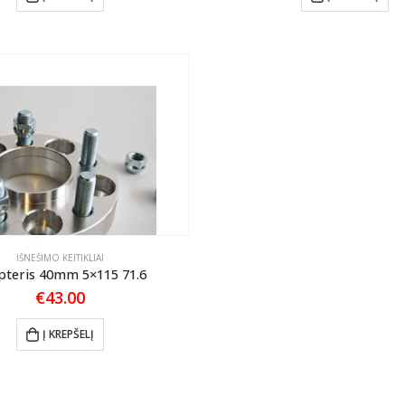
IŠNEŠIMO KEITIKLIAI
pteris 40mm 5×115 71.6
€
43.00
Į KREPŠELĮ