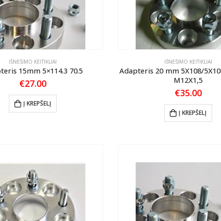
IŠNEŠIMO KEITIKLIAI
IŠNEŠIMO KEITIKLIAI
teris 15mm 5×114.3 70.5
Adapteris 20 mm 5X108/5X108
M12X1,5
€
27.00
€
35.00
Į KREPŠELĮ
Į KREPŠELĮ