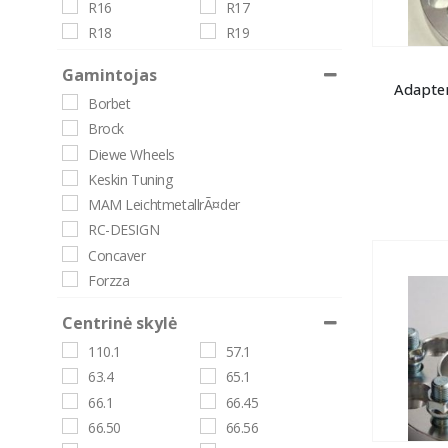
R16
R17
R18
R19
R20
R21
Gamintojas
R22
R23
Adapter
Borbet
Brock
Diewe Wheels
Keskin Tuning
MAM LeichtmetallrÃ¤der
RC-DESIGN
Concaver
Forzza
JAPAN RACING
Centrinė skylė
110.1
57.1
63.4
65.1
66.1
66.45
66.50
66.56