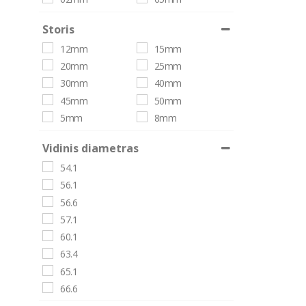
polished
BMSRP - black matt spoke rim polished
Storis
BP - Black painted
12mm
15mm
BP - Black polished
20mm
25mm
BPG - Black polished glossy
30mm
40mm
BPLR - Black painted lip red
45mm
50mm
BPM - black polished matt
5mm
8mm
BPRI - Black painted red inside
BR - bronze
Vidinis diametras
BR - Bruno
54.1
BRG - black red glossy
56.1
BRI - BLACK RED INSIDE
56.6
Bronze
57.1
BRP - black rim polished
60.1
BRPG - black rim polished glossy
63.4
BRPM - black rim polished matt
65.1
BRR - black rim red
66.6
BRS - BrunoS
67.1