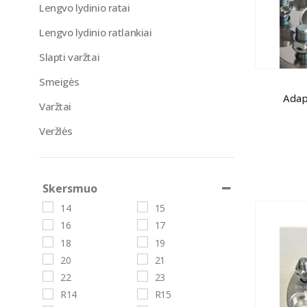
Lengvo lydinio ratai
Lengvo lydinio ratlankiai
Slapti varžtai
Smeigės
Adap
Varžtai
Veržlės
Skersmuo
14
15
16
17
18
19
20
21
22
23
R14
R15