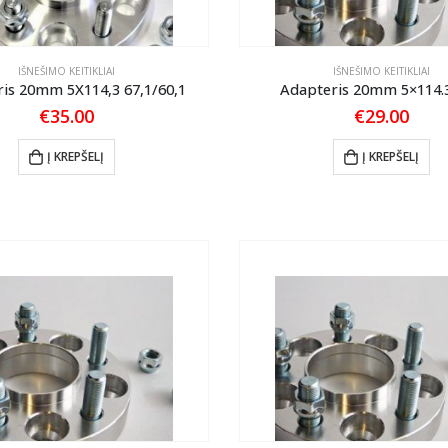
IŠNEŠIMO KEITIKLIAI
IŠNEŠIMO KEITIKLIAI
is 20mm 5X114,3 67,1/60,1
Adapteris 20mm 5×114.3
€
35.00
€
29.00
Į KREPŠELĮ
Į KREPŠELĮ