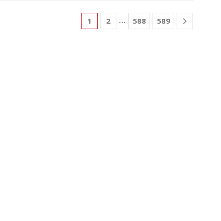
…
1
2
588
589