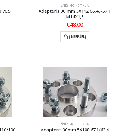
IŠNEŠIMO KEITIKLIAI
 70.5
Adapteris 30 mm 5X112 66,45/57,1
M14X1,5
€
48.00
Į KREPŠELĮ
IŠNEŠIMO KEITIKLIAI
110/100
Adapteris 30mm 5X108 67.1/63.4