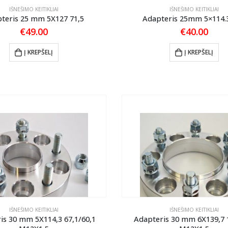
IŠNEŠIMO KEITIKLIAI
IŠNEŠIMO KEITIKLIAI
teris 25 mm 5X127 71,5
Adapteris 25mm 5×114.3
€
49.00
€
40.00
Į KREPŠELĮ
Į KREPŠELĮ
IŠNEŠIMO KEITIKLIAI
IŠNEŠIMO KEITIKLIAI
is 30 mm 5X114,3 67,1/60,1
Adapteris 30 mm 6X139,7 