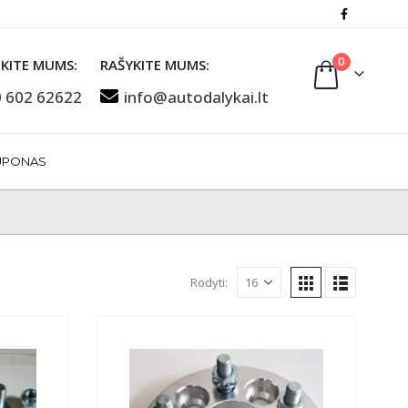
0
KITE MUMS:
RAŠYKITE MUMS:
 602 62622
info@autodalykai.lt
UPONAS
Rodyti: