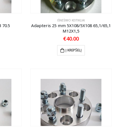
IŠNEŠIMO KEITIKLIAI
 70.5
Adapteris 25 mm 5X108/5X108 65,1/65,1
M12X1,5
€
40.00
Į KREPŠELĮ