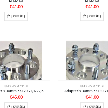
M12X1,5
M12X1,5
€
41.00
€
41.00
Į KREPŠELĮ
Į KREPŠELĮ
IŠNEŠIMO KEITIKLIAI
IŠNEŠIMO KEITIKLIAI
ris 30mm 5X120 74,1/72,6
Adapteris 30mm 5X130 71
€
45.00
€
41.00
Į KREPŠELĮ
Į KREPŠELĮ