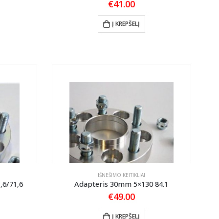
€
41.00
Į KREPŠELĮ
IŠNEŠIMO KEITIKLIAI
,6/71,6
Adapteris 30mm 5×130 84.1
€
49.00
Į KREPŠELĮ