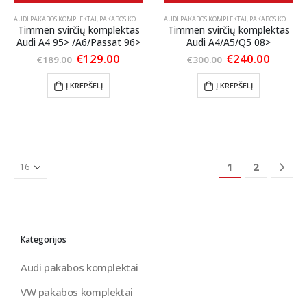
AUDI PAKABOS KOMPLEKTAI
,
PAKABOS KOMPLEKTAI
AUDI PAKABOS KOMPLEKTAI
,
VW PAKABOS KOMPLEKTAI
,
PAKABOS KOMPLEKTAI
Timmen svirčių komplektas
Timmen svirčių komplektas
Audi A4 95> /A6/Passat 96>
Audi A4/A5/Q5 08>
Original
Current
Original
Curren
€
129.00
€
240.00
€
189.00
€
300.00
price
price
price
price
was:
is:
was:
is:
Į KREPŠELĮ
Į KREPŠELĮ
€189.00.
€129.00.
€300.00.
€240.0
1
2
Kategorijos
Audi pakabos komplektai
VW pakabos komplektai