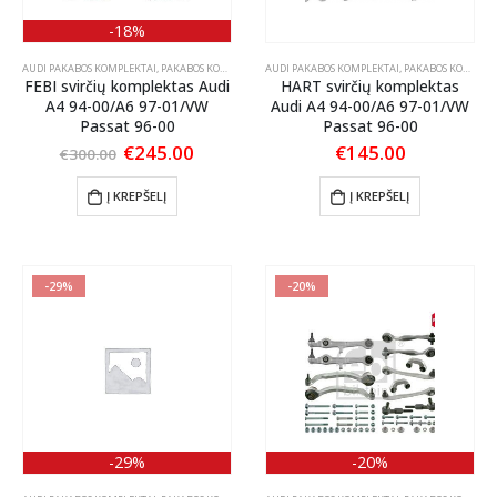
-18%
AUDI PAKABOS KOMPLEKTAI
,
PAKABOS KOMPLEKTAI
AUDI PAKABOS KOMPLEKTAI
,
VW PAKABOS KOMPLEKTAI
,
PAKABOS KOMPLEKTAI
FEBI svirčių komplektas Audi
HART svirčių komplektas
A4 94-00/A6 97-01/VW
Audi A4 94-00/A6 97-01/VW
Passat 96-00
Passat 96-00
Original
Current
€
245.00
€
145.00
€
300.00
price
price
was:
is:
Į KREPŠELĮ
Į KREPŠELĮ
€300.00.
€245.00.
-29%
-20%
-29%
-20%