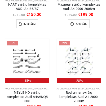
AUDI PAKABOS KOMPLEKTAI
,
PAKABOS KOMPLEKTAI
AUDI PAKABOS KOMPLEKTAI
,
PAKABOS KOMPLEKTAI
HART svirčių komplektas
Maxgear svirčių komplektas
AUDI A4 B6/B7
Audi A4 2000-2008m
Original
Current
Original
Curren
€
150.00
€
199.00
€
212.00
€
249.00
price
price
price
price
was:
is:
was:
is:
Į KREPŠELĮ
Į KREPŠELĮ
€212.00.
€150.00.
€249.00.
€199.0
-15%
-28%
-15%
-28%
AUDI PAKABOS KOMPLEKTAI
,
PAKABOS KOMPLEKTAI
AUDI PAKABOS KOMPLEKTAI
,
PAKABOS KOMPLEKTAI
MEYLE HD svirčių
Rodrunner svirčių
komplektas Audi A4/A5/Q5
komplektas Audi A4 2000-
08>
2008m