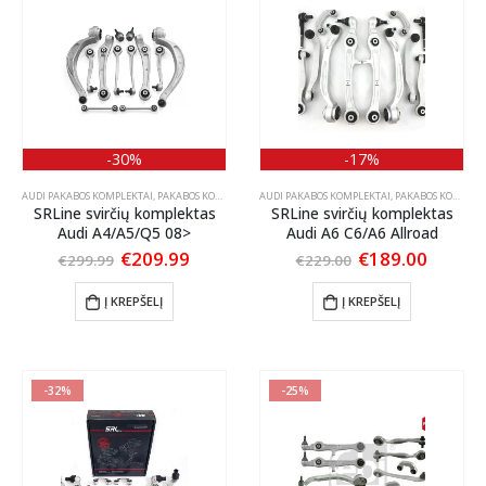
-30%
-17%
AUDI PAKABOS KOMPLEKTAI
,
PAKABOS KOMPLEKTAI
AUDI PAKABOS KOMPLEKTAI
,
PAKABOS KOMPLEKTAI
SRLine svirčių komplektas
SRLine svirčių komplektas
Audi A4/A5/Q5 08>
Audi A6 C6/A6 Allroad
Original
Current
Original
Curren
€
209.99
€
189.00
€
299.99
€
229.00
price
price
price
price
was:
is:
was:
is:
Į KREPŠELĮ
Į KREPŠELĮ
€299.99.
€209.99.
€229.00.
€189.0
-32%
-25%