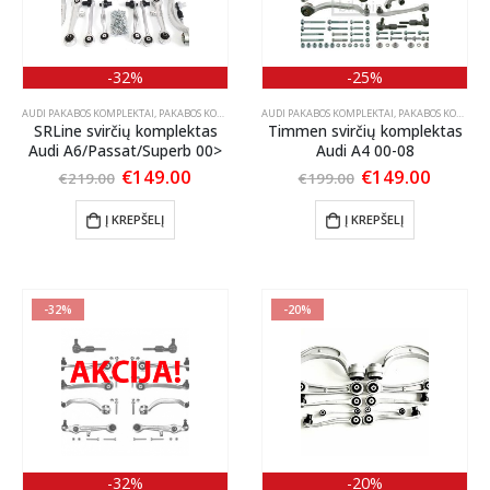
-32%
-25%
AUDI PAKABOS KOMPLEKTAI
,
PAKABOS KOMPLEKTAI
AUDI PAKABOS KOMPLEKTAI
,
VW PAKABOS KOMPLEKTAI
,
PAKABOS KOMPLEKTAI
SRLine svirčių komplektas
Timmen svirčių komplektas
Audi A6/Passat/Superb 00>
Audi A4 00-08
Original
Current
Original
Curren
€
149.00
€
149.00
€
219.00
€
199.00
price
price
price
price
was:
is:
was:
is:
Į KREPŠELĮ
Į KREPŠELĮ
€219.00.
€149.00.
€199.00.
€149.0
-32%
-20%
-32%
-20%