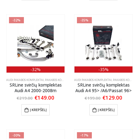
-32%
-35%
-32%
-35%
AUDI PAKABOS KOMPLEKTAI
,
PAKABOS KOMPLEKTAI
AUDI PAKABOS KOMPLEKTAI
,
PAKABOS KOMPLEKTAI
SRLine svirčių komplektas
SRLine svirčių komplektas
Audi A4 2000-2008m
Audi A4 95> /A6/Passat 96>
Original
Current
Original
Curren
€
149.00
€
129.00
€
219.00
€
199.00
price
price
price
price
was:
is:
was:
is:
Į KREPŠELĮ
Į KREPŠELĮ
€219.00.
€149.00.
€199.00.
€129.0
-30%
-17%