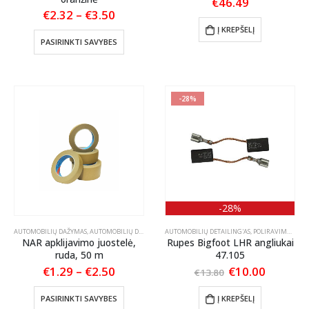
€
46.49
Price
€
2.32
–
€
3.50
range:
Į KREPŠELĮ
€2.32
This
PASIRINKTI SAVYBES
through
product
€3.50
has
multiple
variants.
-28%
The
options
may
be
chosen
on
the
product
-28%
page
AUTOMOBILIŲ DAŽYMAS
,
AUTOMOBILIŲ DETAILING'AS
AUTOMOBILIŲ DETAILING'AS
,
MASKAVIMO MEDŽIAGOS
,
,
POLIRAVIMAS
POLIRAVIMAS
,
,
POL
PO
NAR apklijavimo juostelė,
Rupes Bigfoot LHR angliukai
ruda, 50 m
47.105
Price
Original
Current
€
1.29
–
€
2.50
€
10.00
€
13.80
range:
price
price
€1.29
was:
is:
This
PASIRINKTI SAVYBES
Į KREPŠELĮ
through
€13.80.
€10.00.
product