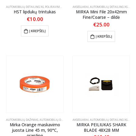
AUTOMOBILIŲ DETAILING'AS
,
POLIRAVIMAS
,
POLIRAVIMO AKSESUARAI
AKSESUARAI
,
AUTOMOBILIŲ DETAILING'AS
,
POLI
HST lipdukų trintukas
MIRKA Mini File 20x42mm
Fine/Coarse – dildė
€
10.00
€
25.00
Į KREPŠELĮ
Į KREPŠELĮ
AUTOMOBILIŲ DAŽYMAS
,
AUTOMOBILIŲ DETAILING'AS
AKSESUARAI
,
MASKAVIMO MEDŽIAGOS
,
AUTOMOBILIŲ DETAILING'AS
,
POLIRAVIMAS
,
POLI
,
PO
Mirka Orange maskavimo
MIRKA PEILIUKAS SHARK
juosta Line 45 m, 90°C,
BLADE 48X28 MM
oranžinė