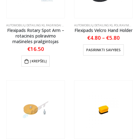
AUTOMOBILIŲ DETAILING'AS
,
PAGRINDAI "BACKING PLATE"
AUTOMOBILIŲ DETAILING'AS
,
POLIRAVIMAS
,
POLIRAVIMO AKSESUARA
,
POLIRAVIMAS
,
POL
Flexipads Rotary Spot Arm –
Flexipads Velcro Hand Holder
rotacinės poliravimo
Price
€
4.80
–
€
5.80
mašinėlės prailgintojas
range:
€4.80
This
€
16.50
PASIRINKTI SAVYBES
throug
product
€5.80
has
Į KREPŠELĮ
multiple
variants
The
options
may
be
chosen
on
the
product
page