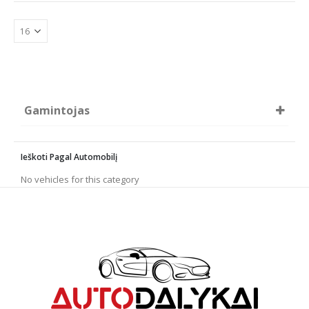
The
options
may
be
chosen
on
the
product
Gamintojas
page
flexipads
MIRKA
Ieškoti Pagal Automobilį
NAR
RUPES
No vehicles for this category
HST
Soll