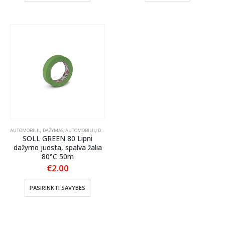
€2.50
has
multiple
variants.
The
options
may
be
chosen
on
the
product
page
AUTOMOBILIŲ DAŽYMAS
,
AUTOMOBILIŲ DETAILING'AS
,
MASKAVIMO MEDŽIAGOS
,
POLIRAVIMAS
,
PO
SOLL GREEN 80 Lipni
dažymo juosta, spalva žalia
80°C 50m
€
2.00
This
PASIRINKTI SAVYBES
product
has
multiple
variants.