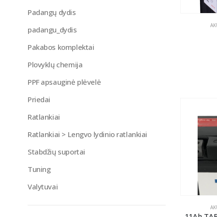
Padangų dydis
AK
padangu_dydis
Pakabos komplektai
Plovyklų chemija
PPF apsauginė plėvelė
Priedai
Ratlankiai
Ratlankiai > Lengvo lydinio ratlankiai
Stabdžių suportai
Tuning
Valytuvai
AK
11Ah TA