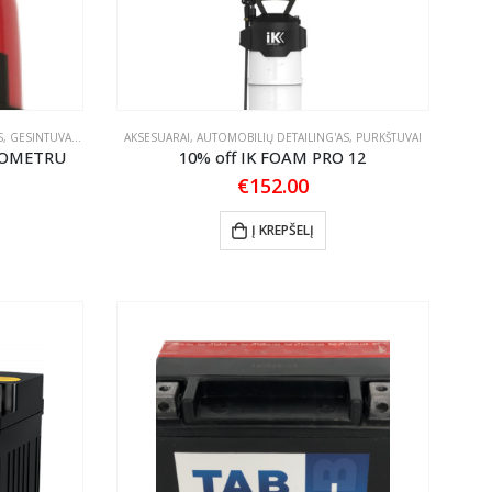
AVARINIAI ŽENKLAI, VAISTINĖLĖS, LIEMENĖS, GESINTUVAI
,
PRIEDAI
AKSESUARAI
,
AUTOMOBILIŲ DETAILING'AS
,
PURKŠTUVAI
NOMETRU
10% off IK FOAM PRO 12
€
152.00
Į KREPŠELĮ