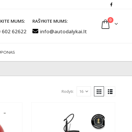
0
KITE MUMS:
RAŠYKITE MUMS:
 602 62622
info@autodalykai.lt
UPONAS
Rodyti: