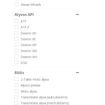
Diewe Wheels
DYNAMAX
Alyvos API
Elite detailer
ATF
Energy Box
ATF-F
Esan
Dexron IID
EVERCOAT
Dexron IIE
Exide
Dexron IIIF
flexipads
Dexron IIIG
FOSSER
Dexron IIIH
GYEON
DSG
INDASA
GL-4/5
INP
Rūšis
GL3
Italtek
2-Taktė moto alyva
GL4
Iwata
Alyvos priedai
GL5
Keskin Tuning
Moto alyva
MT-1
KSTOOLS
Transmisine alyva (auto.dėžėms)
LESONAL
Transmisinė alyva (mech.dežėms)