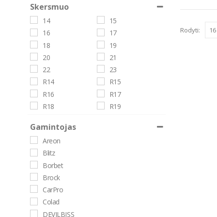
Skersmuo
14
15
Rodyti:
16
17
18
19
20
21
22
23
R14
R15
R16
R17
R18
R19
R20
R21
Gamintojas
R22
R23
Areon
Blitz
Borbet
Brock
CarPro
Colad
DEVILBISS