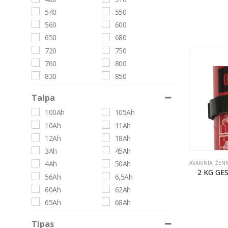
540
550
560
600
650
680
720
750
760
800
830
850
900
950
Talpa
100Ah
105Ah
10Ah
11Ah
12Ah
18Ah
3Ah
45Ah
4Ah
50Ah
2 KG G
56Ah
6,5Ah
60Ah
62Ah
65Ah
68Ah
6Ah
70Ah
Tipas