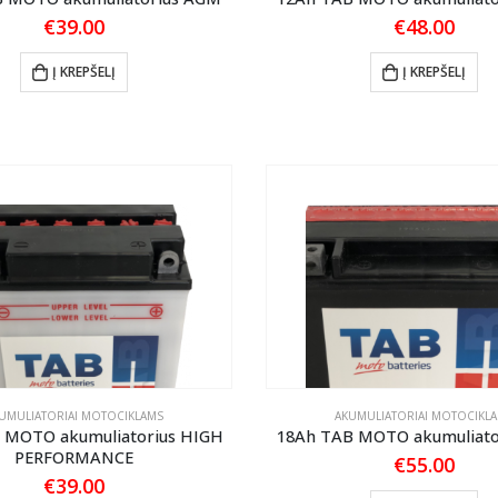
€
39.00
€
48.00
Į KREPŠELĮ
Į KREPŠELĮ
UMULIATORIAI MOTOCIKLAMS
AKUMULIATORIAI MOTOCIKL
 MOTO akumuliatorius HIGH
18Ah TAB MOTO akumuliato
PERFORMANCE
€
55.00
€
39.00