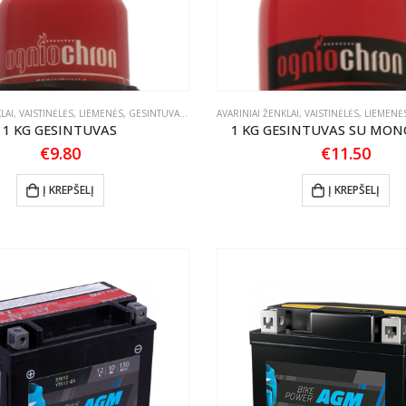
AVARINIAI ŽENKLAI, VAISTINĖLĖS, LIEMENĖS, GESINTUVAI
,
PRIEDAI
1 KG GESINTUVAS
1 KG GESINTUVAS SU MO
€
9.80
€
11.50
Į KREPŠELĮ
Į KREPŠELĮ