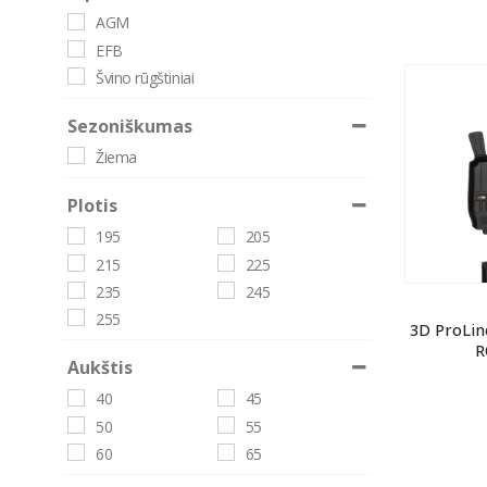
72Ah
74Ah
AGM
75Ah
8.6Ah
EFB
80Ah
82Ah
Švino rūgštiniai
8Ah
95Ah
9Ah
Sezoniškumas
Žiema
Plotis
195
205
215
225
235
245
255
3D ProLin
R
Aukštis
40
45
50
55
60
65