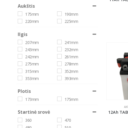
Aukštis
175mm
190mm
220mm
225mm
Ilgis
207mm
241mm
243mm
232mm
242mm
261mm
275mm
278mm
315mm
352mm
353mm
393mm
Plotis
173mm
175mm
AK
Startinė srovė
12Ah TAB
360
470
480
510