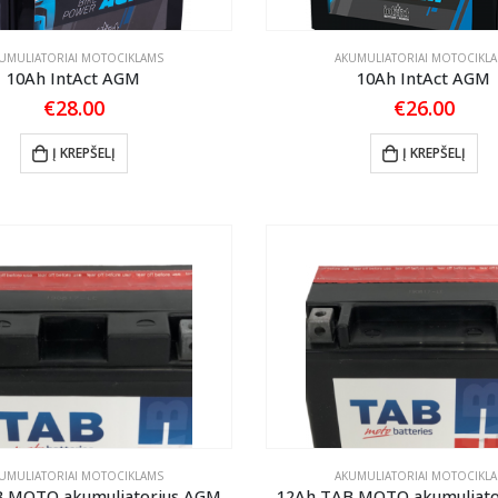
UMULIATORIAI MOTOCIKLAMS
AKUMULIATORIAI MOTOCIKL
10Ah IntAct AGM
10Ah IntAct AGM
€
28.00
€
26.00
Į KREPŠELĮ
Į KREPŠELĮ
UMULIATORIAI MOTOCIKLAMS
AKUMULIATORIAI MOTOCIKL
B MOTO akumuliatorius AGM
12Ah TAB MOTO akumuliato