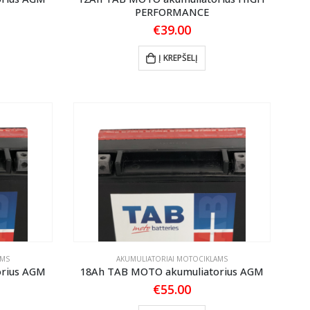
PERFORMANCE
€
39.00
Į KREPŠELĮ
AMS
AKUMULIATORIAI MOTOCIKLAMS
rius AGM
18Ah TAB MOTO akumuliatorius AGM
€
55.00