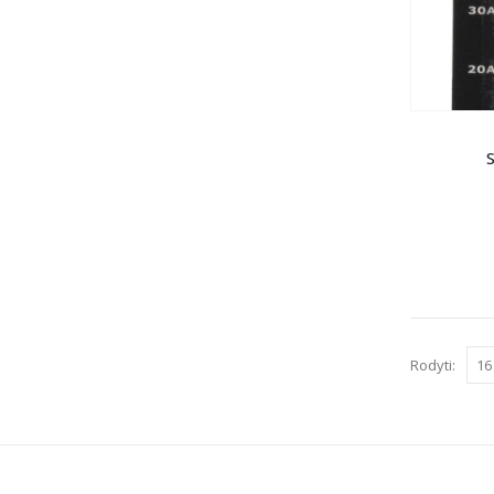
S
Rodyti: