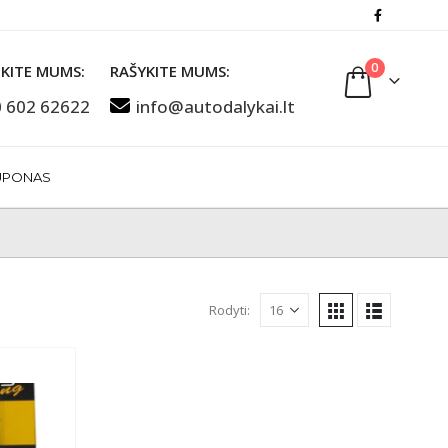
0
KITE MUMS:
RAŠYKITE MUMS:
 602 62622
info@autodalykai.lt
UPONAS
Rodyti: