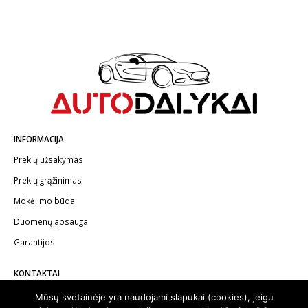
INFORMACIJA
Prekių užsakymas
Prekių grąžinimas
Mokėjimo būdai
Duomenų apsauga
Garantijos
KONTAKTAI
Telefonas:
+370 602 62622
Mūsų svetainėje yra naudojami slapukai (cookies), jeigu