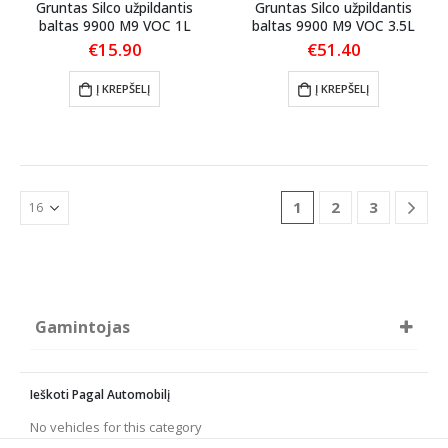
Gruntas Silco užpildantis
Gruntas Silco užpildantis
baltas 9900 M9 VOC 1L
baltas 9900 M9 VOC 3.5L
€
15.90
€
51.40
Į KREPŠELĮ
Į KREPŠELĮ
1
2
3
Gamintojas
Silco
Soll
Ieškoti Pagal Automobilį
No vehicles for this category