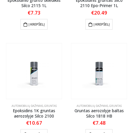
Epoksidinio grunto skiediklis
Epoksidinis gruntas Silco
Silco 2115 1L
2110 Epo-Primer 1L
€
7.73
€
20.49
Į KREPŠELĮ
Į KREPŠELĮ
AUTOMOBILIŲ DAŽYMAS
,
GRUNTAS
AUTOMOBILIŲ DAŽYMAS
,
GRUNTAS
Epoksidins 1K gruntas
Gruntas aerozolyje baltas
aerozolyje Silco 2100
Silco 1818 HB
€
10.67
€
7.48