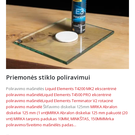
Priemonės stiklo poliravimui
Poliravimo mašinėlės
Liquid Elements T4200 MK2 ekscentrinė
poliravimo mašinėlė
Liquid Elements T4500 PRO ekcentrinė
poliravimo mašinėlė
Liquid Elements Terminator V2 rotacinė
poliravimo mašinėlė
Šlifavimo diskeliai 125mm
MIRKA Abralon
diskeliai 125 mm (1 vnt)
MIRKA Abralon diskeliai 125 mm pakuotė (20
vnt)
MIRKA tarpinis padukas 10MM, MINKŠTAS, 150MM
Mirka
poliravimo/šveitimo mašinėlės padas...