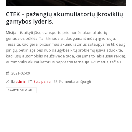
CTEK – pažangių akumuliatorių įkroviklių
gamybos lyderis.
Misija – išlaikyti jūsų transporto priemonės akumuliatorių
geriausios būklės. Tai, tikriausiai, dauguma iš mūsų ignoruoja.
Tiesa ta, kad gerai prižiūrimas akumuliatorius sutaupys ne tik daug
pinigų, bet ir išgelbės nuo daugybės kitų problemų (įsivaizduokite,
kad jūsų automobilis neužsiveda tada, kai jums to labiausiai reikia).
Automobilio akumuliatorius paprastai tarnauja 3–5 metus, tačiau...
2021-02-09
Iki
admin
Straipsniai
Komentarai išjungti
SKAITYTI DAUGIAU...