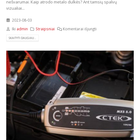
nešvarumai. Kaip atrodo metalo dulkės? Ant tamsių spalvų
vizualiai...
2023-08-03
Iki
admin
Straipsniai
Komentarai išjungti
SKAITYTI DAUGIAU...