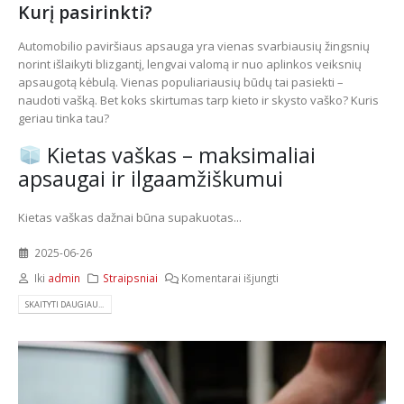
Kurį pasirinkti?
Automobilio paviršiaus apsauga yra vienas svarbiausių žingsnių
norint išlaikyti blizgantį, lengvai valomą ir nuo aplinkos veiksnių
apsaugotą kėbulą. Vienas populiariausių būdų tai pasiekti –
naudoti vašką. Bet koks skirtumas tarp kieto ir skysto vaško? Kuris
geriau tinka tau?
Kietas vaškas – maksimaliai
apsaugai ir ilgaamžiškumui
Kietas vaškas dažnai būna supakuotas...
2025-06-26
Iki
admin
Straipsniai
Komentarai išjungti
SKAITYTI DAUGIAU...