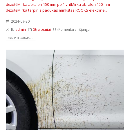
dėžutė
Mirka abralon 150 mm po 1 vnt
Mirka abralon 150 mm
dėžutė
Mirka tarpinis padukas minkštas
ROOKS elektrinė...
2024-09-30
Iki
admin
Straipsniai
Komentarai išjungti
SKAITYTI DAUGIAU...