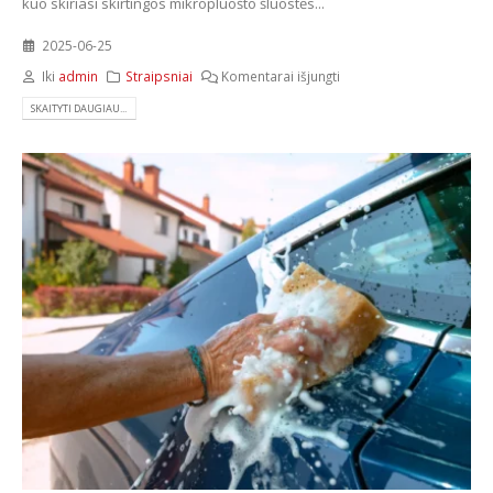
kuo skiriasi skirtingos mikropluošto šluostės...
2025-06-25
Iki
admin
Straipsniai
Komentarai išjungti
SKAITYTI DAUGIAU...