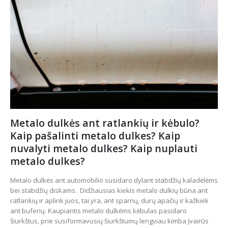
Metalo dulkės ant ratlankių ir kėbulo?
Kaip pašalinti metalo dulkes? Kaip
nuvalyti metalo dulkes? Kaip nuplauti
metalo dulkes?
Metalo dulkės ant automobilio susidaro dylant stabdžių kaladėlėms
bei stabdžių diskams. Didžiausias kiekis metalo dulkių būna ant
ratlankių ir aplink juos, tai yra, ant sparnų, durų apačių ir kažkiek
ant buferių. Kaupiantis metalo dulkėms kėbulas pasidaro
šiurkštus, prie susiformavusių šiurkštumų lengviau kimba įvairūs