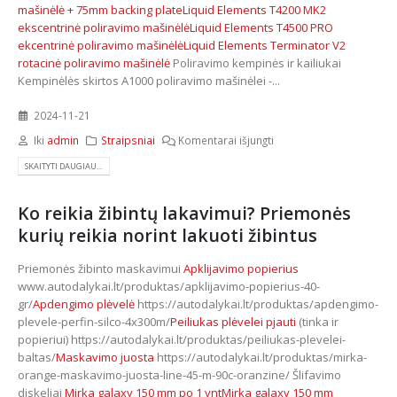
mašinėlė + 75mm backing plate
Liquid Elements T4200 MK2
ekscentrinė poliravimo mašinėlė
Liquid Elements T4500 PRO
ekcentrinė poliravimo mašinėlė
Liquid Elements Terminator V2
rotacinė poliravimo mašinėlė
Poliravimo kempinės ir kailiukai
Kempinėlės skirtos A1000 poliravimo mašinėlei -...
2024-11-21
Iki
admin
Straipsniai
Komentarai išjungti
SKAITYTI DAUGIAU...
Ko reikia žibintų lakavimui? Priemonės
kurių reikia norint lakuoti žibintus
Priemonės žibinto maskavimui
Apklijavimo popierius
www.autodalykai.lt/produktas/apklijavimo-popierius-40-
gr/
Apdengimo plėvelė
https://autodalykai.lt/produktas/apdengimo-
plevele-perfin-silco-4x300m/
Peiliukas plėvelei pjauti
(tinka ir
popieriui) https://autodalykai.lt/produktas/peiliukas-plevelei-
baltas/
Maskavimo juosta
https://autodalykai.lt/produktas/mirka-
orange-maskavimo-juosta-line-45-m-90c-oranzine/ Šlifavimo
diskeliai
Mirka galaxy 150 mm po 1 vnt
Mirka galaxy 150 mm