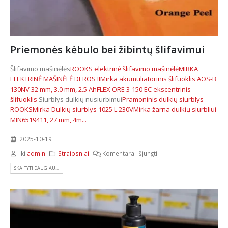
Priemonės kėbulo bei žibintų šlifavimui
Šlifavimo mašinėlės
ROOKS elektrinė šlifavimo mašinėlė
MIRKA
ELEKTRINĖ MAŠINĖLĖ DEROS II
Mirka akumuliatorinis šlifuoklis AOS-B
130NV 32 mm, 3.0 mm, 2.5 Ah
FLEX ORE 3-150 EC ekscentrinis
šlifuoklis
Siurblys dulkių nusiurbimui
Pramoninis dulkių siurblys
ROOKS
Mirka Dulkių siurblys 1025 L 230V
Mirka žarna dulkių siurbliui
MIN6519411, 27 mm, 4m...
2025-10-19
Iki
admin
Straipsniai
Komentarai išjungti
SKAITYTI DAUGIAU...