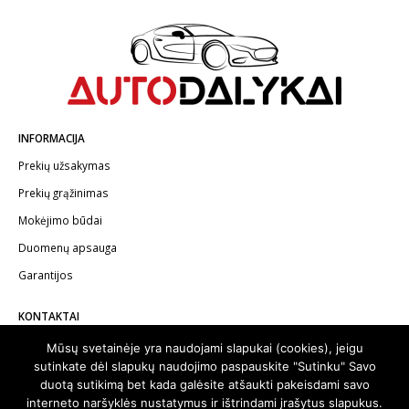
INFORMACIJA
Prekių užsakymas
Prekių grąžinimas
Mokėjimo būdai
Duomenų apsauga
Garantijos
KONTAKTAI
Telefonas:
+370 602 62622
Mūsų svetainėje yra naudojami slapukai (cookies), jeigu
sutinkate dėl slapukų naudojimo paspauskite "Sutinku" Savo
El.paštas:
info@autodalykai.lt
duotą sutikimą bet kada galėsite atšaukti pakeisdami savo
interneto naršyklės nustatymus ir ištrindami įrašytus slapukus.