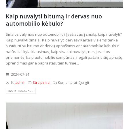
Kaip nuvalyti bitumą ir dervas nuo
automobilio kėbulo?
Smalos valymas nuo automobilio? Įvažiavau į smalą, kaip nuvalyti?
Kaip nuvalyti smalą? Kaip nuvalyti dervas? Kartais visiems tenka
susidurti su bitumo ar dervų apnašomis ant automobilio kėbulo ir
natūraliai kyla klausimas, kaip visa tai nuvalyti, nes įprastos
priemonės, kaip automobilio šampūnas, negali pašalinti šių apnašų.
Sprendimas gana paprastas, tam turime...
2024-07-24
Iki
admin
Straipsniai
Komentarai išjungti
SKAITYTI DAUGIAU...