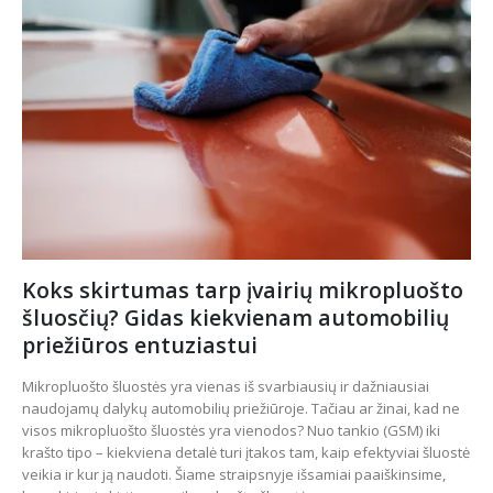
Koks skirtumas tarp įvairių mikropluošto
šluosčių? Gidas kiekvienam automobilių
priežiūros entuziastui
Mikropluošto šluostės yra vienas iš svarbiausių ir dažniausiai
naudojamų dalykų automobilių priežiūroje. Tačiau ar žinai, kad ne
visos mikropluošto šluostės yra vienodos? Nuo tankio (GSM) iki
krašto tipo – kiekviena detalė turi įtakos tam, kaip efektyviai šluostė
veikia ir kur ją naudoti. Šiame straipsnyje išsamiai paaiškinsime,