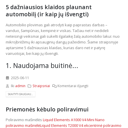
5 dažniausios klaidos plaunant
automobilį (ir kaip jų išvengti)
Automobilio plovimas gali atrodyti kaip paprastas darbas –
vanduo, šampūnas, kempinė ir viskas. Tačiau net ir nedideli
neteisingi veiksmai gali sukelti ilgalaikę žalą automobilio lakui: nuo
mikroįbrėžimų iki apsauginių dangų pažeidimo. Šiame straipsnyje
aptarsime 5 dažniausias klaidas, kurias daro net ir patyrę
vairuotojai, bei kaip jų išvengti.
1. Naudojama buitinė...
2025-06-11
Iki
admin
Straipsniai
Komentarai išjungti
SKAITYTI DAUGIAU...
Priemonės kėbulo poliravimui
Poliravimo mašinėlės
Liquid Elements A1000 V4 Mini Nano
poliravimo mašinėlė
Liquid Elements T2000 V4 ekcentrinė poliravimo