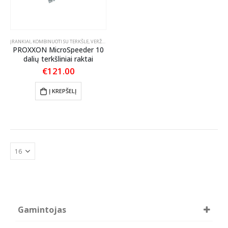
ĮRANKIAI
,
KOMBINUOTI SU TERKŠLE
,
VERŽLIARAKČIAI
PROXXON MicroSpeeder 10
dalių terkšliniai raktai
€
121.00
Į KREPŠELĮ
Gamintojas
PROXXON