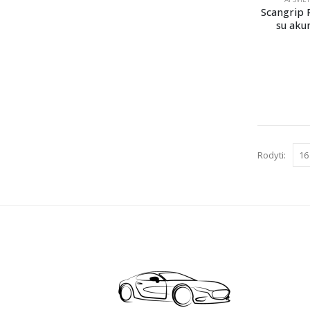
Scangrip 
su aku
Rodyti: