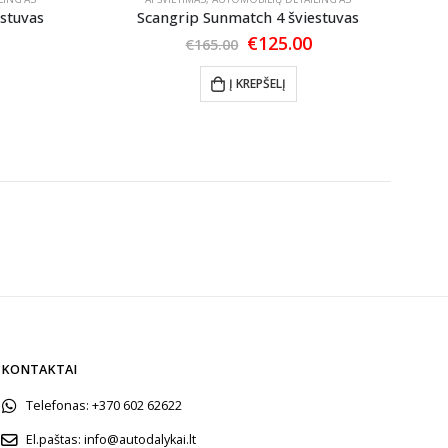
estuvas
Scangrip Sunmatch 4 šviestuvas
Current
Original
Current
€
125.00
€
165.00
price
price
price
is:
was:
is:
Į KREPŠELĮ
€125.00.
€165.00.
€125.00.
KONTAKTAI
Telefonas:
+370 602 62622
El.paštas:
info@autodalykai.lt