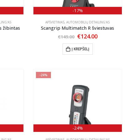
-17%
LING'AS
APŠVIETIMAS
,
AUTOMOBILIŲ DETAILING'AS
 žibintas
Scangrip Multimatch R šviestuvas
l
urrent
Original
Current
€
124.00
€
149.00
rice
price
price
:
was:
is:
Į KREPŠELĮ
80.00.
€149.00.
€124.00.
-24%
-24%
LING'AS
APŠVIETIMAS
,
AUTOMOBILIŲ DETAILING'AS