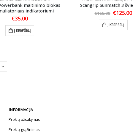
Powerbank maitinimo blokas
Scangrip Sunmatch 3 švi
muliatoriaus indikatoriumi
Original
€
125.00
€
165.00
price
€
35.00
was:
Į KREPŠELĮ
€165.00.
Į KREPŠELĮ
INFORMACIJA
Prekių užsakymas
Prekių grąžinimas