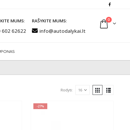
0
KITE MUMS:
RAŠYKITE MUMS:
 602 62622
info@autodalykai.lt
UPONAS
Rodyti:
-27%