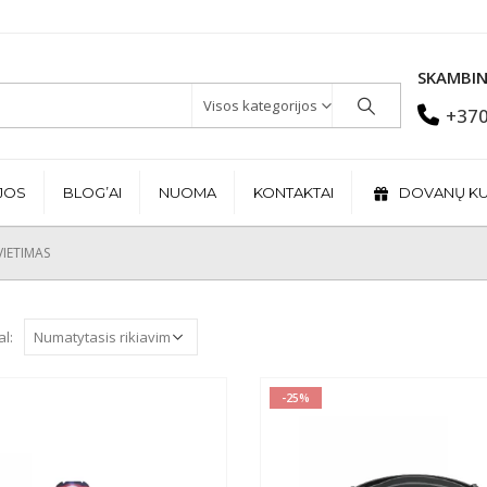
SKAMBIN
Visos kategorijos
+370
JOS
BLOG’AI
NUOMA
KONTAKTAI
DOVANŲ K
VIETIMAS
al:
-25%