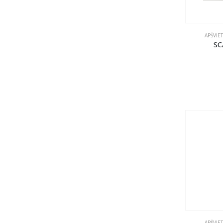
APŠVIE
SC
APŠVIE