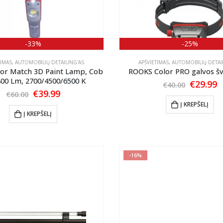
-33%
-25%
TIMAS
,
AUTOMOBILIŲ DETAILING'AS
APŠVIETIMAS
,
AUTOMOBILIŲ DETAI
or Match 3D Paint Lamp, Cob
ROOKS Color PRO galvos šv
800 Lm, 2700/4500/6500 K
Origina
C
€
29.99
€
40.00
price
p
Original
Current
€
39.99
€
60.00
was:
is
price
price
Į KREPŠELĮ
€40.00.
€
was:
is:
Į KREPŠELĮ
€60.00.
€39.99.
-16%