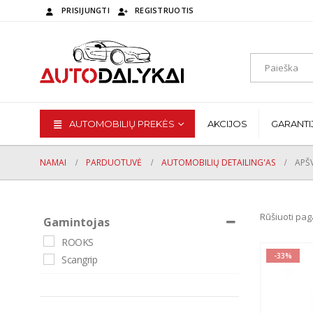
PRISIJUNGTI
REGISTRUOTIS
AUTOMOBILIŲ PREKĖS
AKCIJOS
GARANTI
NAMAI
PARDUOTUVĖ
AUTOMOBILIŲ DETAILING'AS
APŠ
Rūšiuoti pag
Gamintojas
ROOKS
-33%
Scangrip