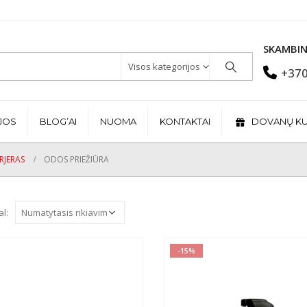
SKAMBIN
Visos kategorijos
+370
JOS
BLOG’AI
NUOMA
KONTAKTAI
DOVANŲ K
RJERAS
ODOS PRIEŽIŪRA
al:
-15%