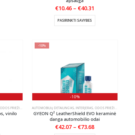
apsauga
Price
€
10.46
–
€
40.31
range:
€10.46
This
PASIRINKTI SAVYBES
through
product
€40.31
has
multiple
-10%
variants.
The
options
may
be
chosen
on
-10%
the
product
ODOS PRIEŽIŪRA
AUTOMOBILIŲ DETAILING'AS
,
INTERJERAS
,
ODOS PRIEŽIŪRA
page
, vinilo
GYEON Q² LeatherShield EVO keraminė
danga automobilio odai
Price
Price
€
42.07
–
€
73.68
range:
range: