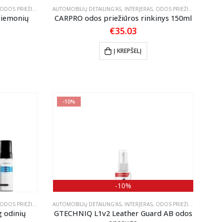
page
ODOS PRIEŽIŪRA
,
RINKINIAI
AUTOMOBILIŲ DETAILING'AS
,
INTERJERAS
,
ODOS PRIEŽIŪRA
,
RINKINI
riemonių
CARPRO odos priežiūros rinkinys 150ml
€
35.03
Į KREPŠELĮ
-10%
-10%
ODOS PRIEŽIŪRA
AUTOMOBILIŲ DETAILING'AS
,
INTERJERAS
,
ODOS PRIEŽIŪRA
g odinių
GTECHNIQ L1v2 Leather Guard AB odos