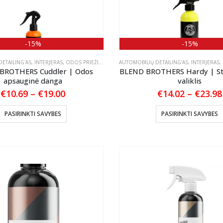
-15%
-15%
ETAILING'AS
,
INTERJERAS
,
ODOS PRIEŽIŪRA
AUTOMOBILIŲ DETAILING'AS
,
INTERJERAS
,
BROTHERS Cuddler | Odos
BLEND BROTHERS Hardy | St
apsauginė danga
valiklis
Price
€
10.69
–
€
19.00
€
14.02
–
€
23.98
range:
€10.69
This
PASIRINKTI SAVYBES
PASIRINKTI SAVYBES
through
product
€19.00
has
multiple
variants.
The
options
may
be
chosen