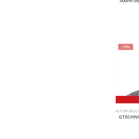
500ml odo
-10%
AUTOMOBILIŲ D
GTECHNIQ