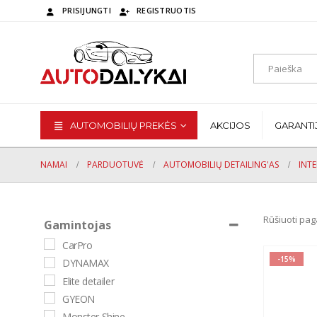
PRISIJUNGTI
REGISTRUOTIS
AUTOMOBILIŲ PREKĖS
AKCIJOS
GARANTI
NAMAI
PARDUOTUVĖ
AUTOMOBILIŲ DETAILING'AS
INTE
Rūšiuoti pag
Gamintojas
CarPro
-15%
DYNAMAX
Elite detailer
GYEON
Monster Shine