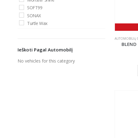
SOFT99
SONAX
Turtle Wax
Alburnus
BLEND BROTHERS
AUTOMOBILIŲ D
BLEND 
FX Protect
Ieškoti Pagal Automobilį
GTECHNIQ
No vehicles for this category
K2
KENOTEK
Koch
Motip
P&S