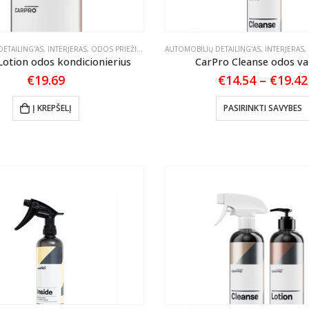
on
the
product
ETAILING'AS
,
INTERJERAS
,
ODOS PRIEŽIŪRA
AUTOMOBILIŲ DETAILING'AS
,
INTERJERAS
,
page
Lotion odos kondicionierius
CarPro Cleanse odos val
€
19.69
€
14.54
–
€
19.42
Į KREPŠELĮ
PASIRINKTI SAVYBES