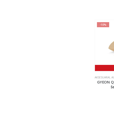
-10%
AKSESUARAI
,
A
GYEON Q²
š