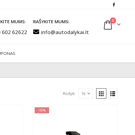
0
KITE MUMS:
RAŠYKITE MUMS:
 602 62622
info@autodalykai.lt
UPONAS
Rodyti:
-15%