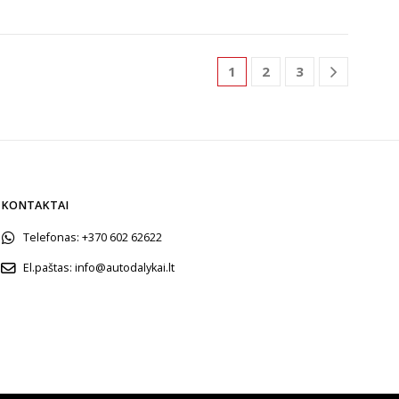
1
2
3
KONTAKTAI
Telefonas:
+370 602 62622
El.paštas:
info@autodalykai.lt