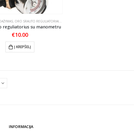
on
the
product
DAŽYMAS
,
ORO SRAUTO REGULIATORIAI
,
PNEUMATINĖ ĮRANGA
,
PULVERIZATORIAI IR JŲ PR
page
o reguliatorius su manometru
€
10.00
Į KREPŠELĮ
INFORMACIJA