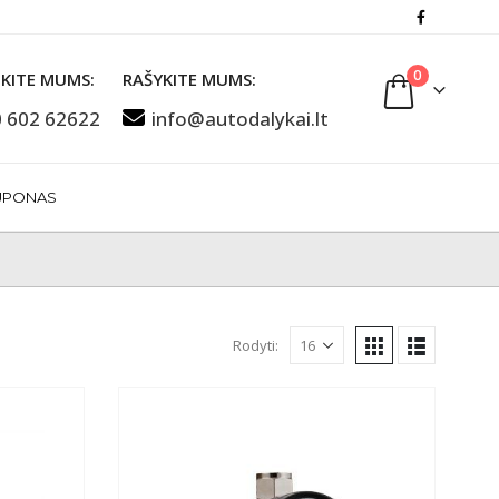
0
KITE MUMS:
RAŠYKITE MUMS:
 602 62622
info@autodalykai.lt
UPONAS
Rodyti: