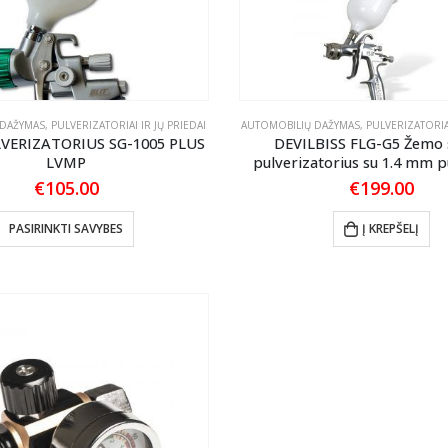
 DAŽYMAS
,
PULVERIZATORIAI IR JŲ PRIEDAI
AUTOMOBILIŲ DAŽYMAS
,
PULVERIZATORIAI
LVERIZATORIUS SG-1005 PLUS
DEVILBISS FLG-G5 Žemo 
LVMP
pulverizatorius su 1.4 mm 
€
105.00
€
199.00
This
PASIRINKTI SAVYBES
Į KREPŠELĮ
product
has
multiple
variants.
The
options
may
be
chosen