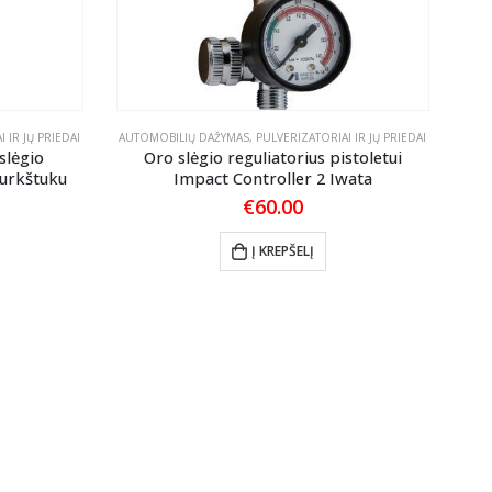
 IR JŲ PRIEDAI
AUTOMOBILIŲ DAŽYMAS
,
PULVERIZATORIAI IR JŲ PRIEDAI
slėgio
Oro slėgio reguliatorius pistoletui
purkštuku
Impact Controller 2 Iwata
€
60.00
Į KREPŠELĮ