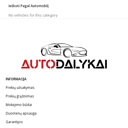
GYEON
Ieškoti Pagal Automobilį
Liquid Elements
MENZERNA
No vehicles for this category
MIRKA
RUPES
SONAX
Farecla
FX Protect
Koch
Meguiar's
Motip
VIRTUS
INFORMACIJA
Prekių užsakymas
Prekių grąžinimas
Mokėjimo būdai
Duomenų apsauga
Garantijos