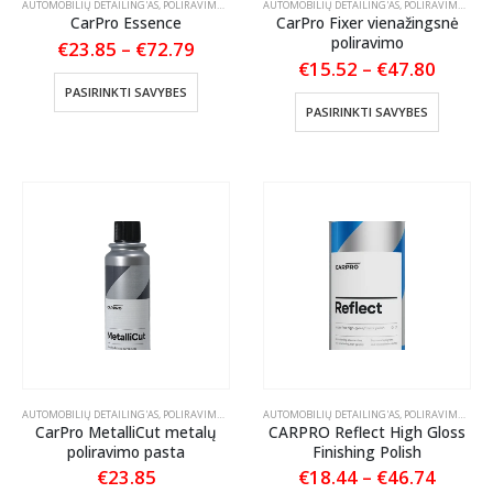
AUTOMOBILIŲ DETAILING'AS
,
POLIRAVIMAS
,
POLIRAVIMO PASTOS
AUTOMOBILIŲ DETAILING'AS
,
POLIRAVIMAS
,
POL
CarPro Essence
CarPro Fixer vienažingsnė
poliravimo
Price
€
23.85
–
€
72.79
range:
Price
€
15.52
–
€
47.80
€23.85
This
range:
PASIRINKTI SAVYBES
through
€15.5
This
product
PASIRINKTI SAVYBES
€72.79
throu
product
has
€47.8
has
multiple
multiple
variants.
variants
The
The
options
options
may
may
be
be
chosen
chosen
on
on
the
the
product
product
page
page
AUTOMOBILIŲ DETAILING'AS
,
POLIRAVIMAS
,
POLIRAVIMO PASTOS
AUTOMOBILIŲ DETAILING'AS
,
POLIRAVIMAS
,
POL
CarPro MetalliCut metalų
CARPRO Reflect High Gloss
poliravimo pasta
Finishing Polish
Price
€
23.85
€
18.44
–
€
46.74