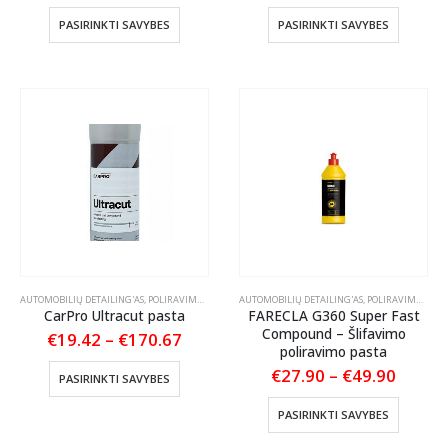
range:
€18.4
This
This
PASIRINKTI SAVYBES
PASIRINKTI SAVYBES
throu
product
product
€46.7
has
has
multiple
multiple
variants.
variants
The
The
options
options
may
may
be
be
chosen
chosen
on
on
the
the
product
product
page
page
AUTOMOBILIŲ DETAILING'AS
,
POLIRAVIMAS
,
POLIRAVIMO PASTOS
AUTOMOBILIŲ DETAILING'AS
,
POLIRAVIMAS
,
POL
CarPro Ultracut pasta
FARECLA G360 Super Fast
Compound – Šlifavimo
Price
€
19.42
–
€
170.67
poliravimo pasta
range:
€19.42
This
Price
€
27.90
–
€
49.90
PASIRINKTI SAVYBES
through
range:
product
€170.67
€27.9
This
has
PASIRINKTI SAVYBES
throu
product
multiple
€49.9
has