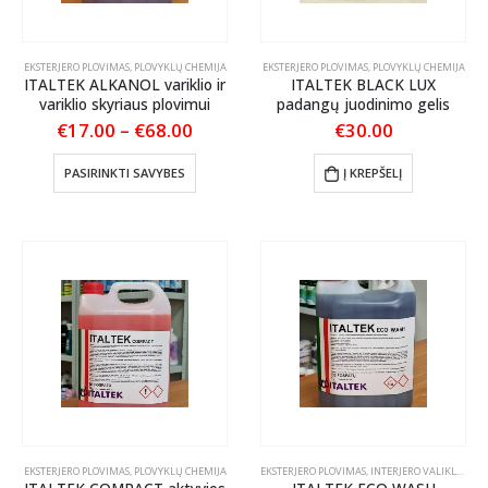
EKSTERJERO PLOVIMAS
,
PLOVYKLŲ CHEMIJA
EKSTERJERO PLOVIMAS
,
PLOVYKLŲ CHEMIJA
ITALTEK ALKANOL variklio ir
ITALTEK BLACK LUX
variklio skyriaus plovimui
padangų juodinimo gelis
Price
€
17.00
–
€
68.00
€
30.00
range:
€17.00
This
PASIRINKTI SAVYBES
Į KREPŠELĮ
through
product
€68.00
has
multiple
variants.
The
options
may
be
chosen
on
the
product
page
EKSTERJERO PLOVIMAS
,
PLOVYKLŲ CHEMIJA
EKSTERJERO PLOVIMAS
,
INTERJERO VALIKLIAI
,
PL