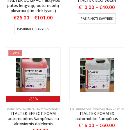
ITALTEK COMPACT aktyvios
ITALTEK ECO WASH
putos lengvųjų automobilių
Price
€
10.00
–
€
40.00
plovimui (itin efektyvios)
range:
€10.0
This
Price
€
26.00
–
€
101.00
PASIRINKTI SAVYBES
throu
range:
product
€40.0
€26.00
This
has
PASIRINKTI SAVYBES
through
product
multiple
€101.00
has
variants
multiple
The
variants.
options
-23%
The
may
options
be
may
chosen
be
on
chosen
the
on
product
the
page
product
-23%
page
EKSTERJERO PLOVIMAS
,
PLOVYKLŲ CHEMIJA
EKSTERJERO PLOVIMAS
,
PLOVYKLŲ CHEMIJA
ITALTEK EFFECT FOAM
ITALTEK FOAM’EX
automobilinis šampūnas su
automobilio šampūnas
aktyviomis dalelėmis
Price
€
16.00
–
€
60.00
range: