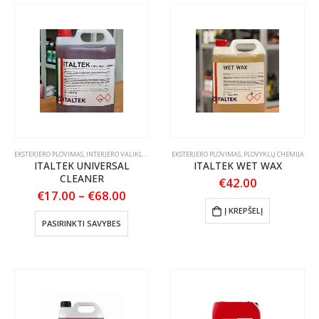
variants
The
options
may
be
chosen
on
the
product
page
EKSTERJERO PLOVIMAS
,
INTERJERO VALIKLIAI
,
PLOVYKLŲ CHEMIJA
EKSTERJERO PLOVIMAS
,
PLOVYKLŲ CHEMIJA
ITALTEK UNIVERSAL
ITALTEK WET WAX
CLEANER
€
42.00
Price
€
17.00
–
€
68.00
range:
Į KREPŠELĮ
€17.00
This
PASIRINKTI SAVYBES
through
product
€68.00
has
multiple
variants.
The
options
may