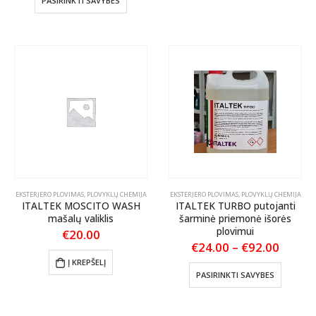
PASIRINKTI SAVYBES
through
product
variants
€67.00
has
The
multiple
options
variants.
may
The
be
options
chosen
may
on
be
the
chosen
product
on
page
the
product
page
EKSTERJERO PLOVIMAS
,
PLOVYKLŲ CHEMIJA
EKSTERJERO PLOVIMAS
,
PLOVYKLŲ CHEMIJA
ITALTEK MOSCITO WASH
ITALTEK TURBO putojanti
mašalų valiklis
šarminė priemonė išorės
plovimui
€
20.00
Price
€
24.00
–
€
92.00
range:
Į KREPŠELĮ
€24.0
This
PASIRINKTI SAVYBES
throu
product
€92.0
has
multiple