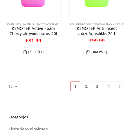
EKSTERJERO PLOVIMAS
,
PLOVYKLŲ CHEMIJA
EKSTERJERO PLOVIMAS
,
PLOVYKLŲ CHEMIJA
KENOTEK Active Foam
KENOTEK Anti Insect
Cherry aktyvios putos 20l
vabzdžių valiklis 20 L
€
81.99
€
99.99
Į KREPŠELĮ
Į KREPŠELĮ
1
2
3
4
Kategorijos
Eksterjero plovimas