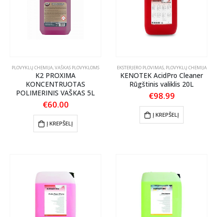
be
chosen
on
the
product
page
PLOVYKLŲ CHEMIJA
,
VAŠKAS PLOVYKLOMS
EKSTERJERO PLOVIMAS
,
PLOVYKLŲ CHEMIJA
K2 PROXIMA
KENOTEK AcidPro Cleaner
KONCENTRUOTAS
Rūgštinis valiklis 20L
POLIMERINIS VAŠKAS 5L
€
98.99
€
60.00
Į KREPŠELĮ
Į KREPŠELĮ