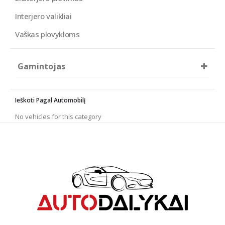
Interjero valikliai
Vaškas plovykloms
Gamintojas
Italtek
K2
Ieškoti Pagal Automobilį
KENOTEK
Koch
No vehicles for this category
NERTA