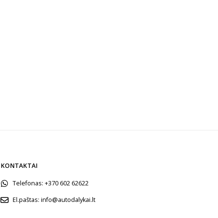
KONTAKTAI
Telefonas:
+370 602 62622
El.paštas:
info@autodalykai.lt