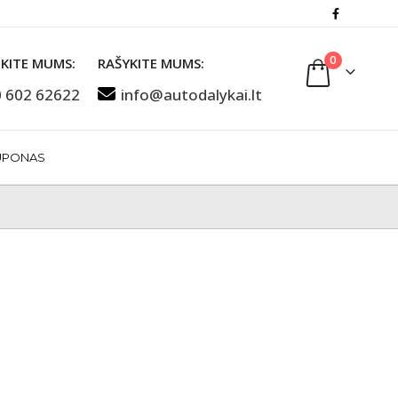
0
KITE MUMS:
RAŠYKITE MUMS:
 602 62622
info@autodalykai.lt
UPONAS