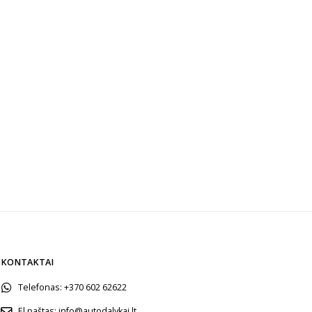
KONTAKTAI
Telefonas:
+370 602 62622
El.paštas:
info@autodalykai.lt