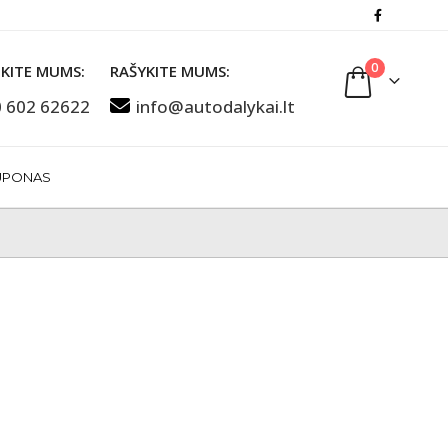
0
KITE MUMS:
RAŠYKITE MUMS:
 602 62622
info@autodalykai.lt
UPONAS