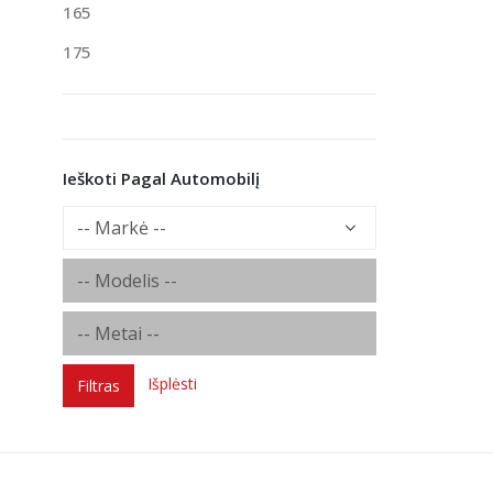
165
175
Ieškoti Pagal Automobilį
Išplėsti
Filtras