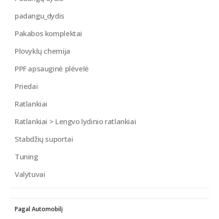
padangu_dydis
Pakabos komplektai
Plovyklų chemija
PPF apsauginė plėvelė
Priedai
Ratlankiai
Ratlankiai > Lengvo lydinio ratlankiai
Stabdžių suportai
Tuning
Valytuvai
Pagal Automobilį