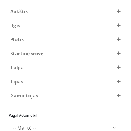
Aukštis
225mm
Ilgis
232mm
Plotis
173mm
Startinė srovė
510
Talpa
60Ah
Tipas
Švino rūgštiniai
Gamintojas
HART
Pagal Automobilį