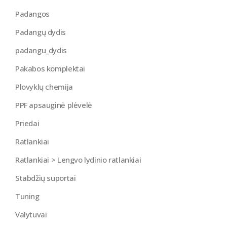
Padangos
Padangų dydis
padangu_dydis
Pakabos komplektai
Plovyklų chemija
PPF apsauginė plėvelė
Priedai
Ratlankiai
Ratlankiai > Lengvo lydinio ratlankiai
Stabdžių suportai
Tuning
Valytuvai