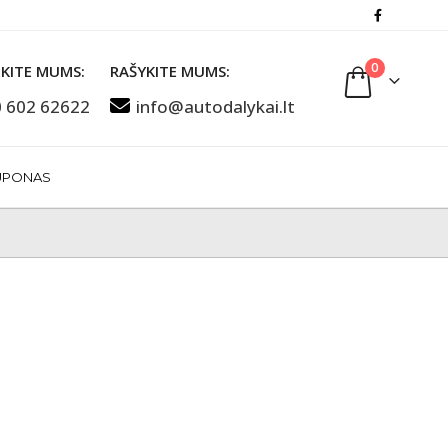
0
KITE MUMS:
RAŠYKITE MUMS:
 602 62622
info@autodalykai.lt
UPONAS