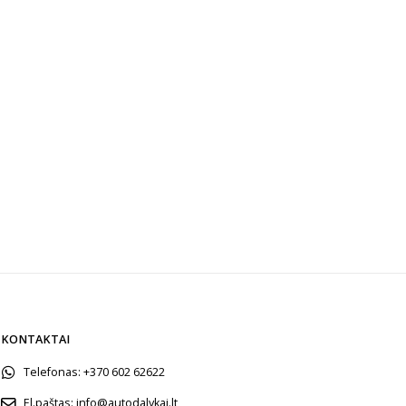
KONTAKTAI
Telefonas:
+370 602 62622
El.paštas:
info@autodalykai.lt