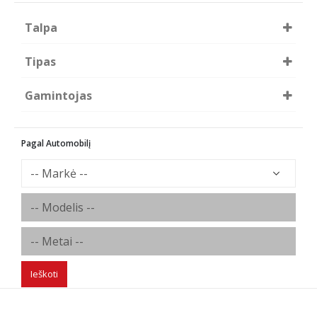
Talpa
8.6Ah
Tipas
AGM
Gamintojas
TAB
Pagal Automobilį
Ieškoti