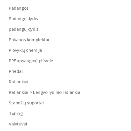
Padangos
Padangų dydis
padangu_dydis
Pakabos komplektai
Plovyklų chemija
PPF apsauginė plėvelė
Priedai
Ratlankiai
Ratlankiai > Lengvo lydinio ratlankiai
Stabdžių suportai
Tuning
Valytuvai