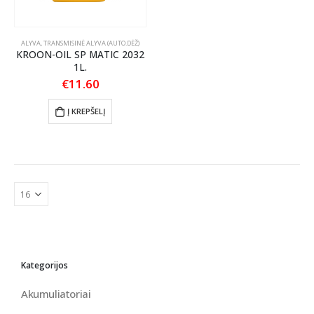
ALYVA
,
TRANSMISINĖ ALYVA (AUTO.DĖŽ)
KROON-OIL SP MATIC 2032
1L.
€
11.60
Į KREPŠELĮ
Kategorijos
Akumuliatoriai