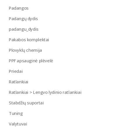
Padangos
Padangų dydis
padangu_dydis
Pakabos komplektai
Plovyklų chemija
PPF apsauginė plėvelė
Priedai
Ratlankiai
Ratlankiai > Lengvo lydinio ratlankiai
Stabdžių suportai
Tuning
Valytuvai