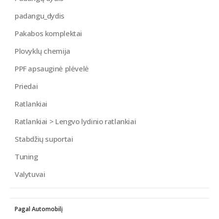
padangu_dydis
Pakabos komplektai
Plovyklų chemija
PPF apsauginė plėvelė
Priedai
Ratlankiai
Ratlankiai > Lengvo lydinio ratlankiai
Stabdžių suportai
Tuning
Valytuvai
Pagal Automobilį