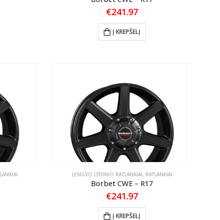
€
241.97
Į KREPŠELĮ
LANKIAI
LENGVO LYDINIO RATLANKIAI
,
RATLANKIAI
Borbet CWE – R17
€
241.97
Į KREPŠELĮ