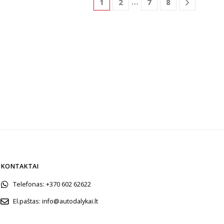
…
1
2
7
8
KONTAKTAI
Telefonas:
+370 602 62622
El.paštas:
info@autodalykai.lt