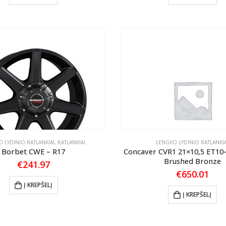
 LYDINIO RATLANKIAI
,
RATLANKIAI
LENGVO LYDINIO RATLANKIA
Borbet CWE – R17
Concaver CVR1 21×10,5 ET10
Brushed Bronze
€
241.97
€
650.01
Į KREPŠELĮ
Į KREPŠELĮ