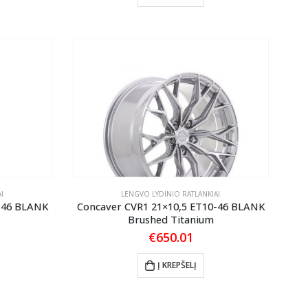
I
LENGVO LYDINIO RATLANKIAI
-46 BLANK
Concaver CVR1 21×10,5 ET10-46 BLANK
Brushed Titanium
€
650.01
Į KREPŠELĮ