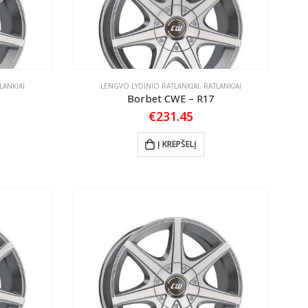
LANKIAI
LENGVO LYDINIO RATLANKIAI
,
RATLANKIAI
Borbet CWE – R17
€
231.45
Į KREPŠELĮ