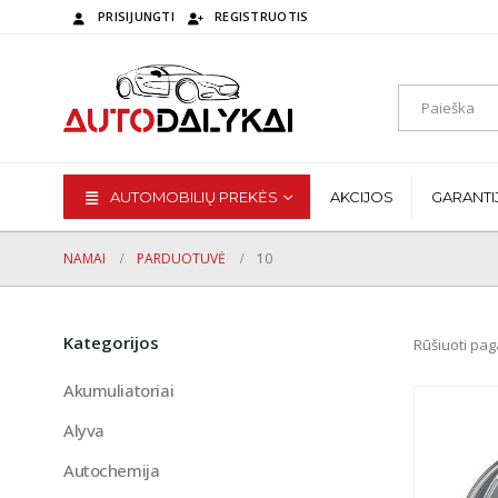
PRISIJUNGTI
REGISTRUOTIS
AUTOMOBILIŲ PREKĖS
AKCIJOS
GARANTI
NAMAI
PARDUOTUVĖ
10
Kategorijos
Rūšiuoti pag
Akumuliatoriai
Alyva
Autochemija