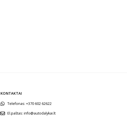
KONTAKTAI
Telefonas:
+370 602 62622
El.paštas:
info@autodalykai.lt