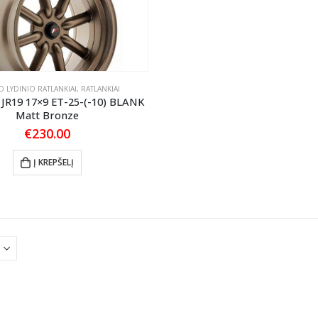
 LYDINIO RATLANKIAI
,
RATLANKIAI
 JR19 17×9 ET-25-(-10) BLANK
Matt Bronze
€
230.00
Į KREPŠELĮ