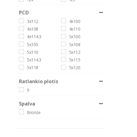
PCD
3x112
4x100
4x108
4x110
4x114.3
5x100
5x105
5x108
5x110
5x112
5x114.3
5x115
5x118
5x120
Ratlankio plotis
9
Spalva
Bronze