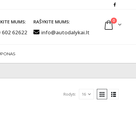
0
KITE MUMS:
RAŠYKITE MUMS:
 602 62622
info@autodalykai.lt
UPONAS
Rodyti: