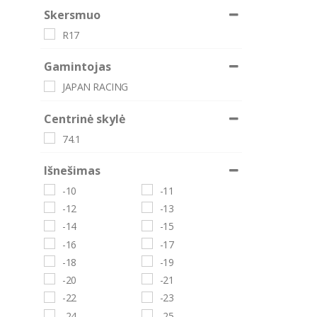
Skersmuo
R17
Gamintojas
JAPAN RACING
Centrinė skylė
74.1
Išnešimas
-10
-11
-12
-13
-14
-15
-16
-17
-18
-19
-20
-21
-22
-23
-24
-25