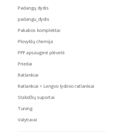
Padangų dydis
padangu_dydis
Pakabos komplektai
Plovyklų chemija
PPF apsauginė plėvelė
Priedai
Ratlankiai
Ratlankiai > Lengvo lydinio ratlankiai
Stabdžių suportai
Tuning
Valytuvai