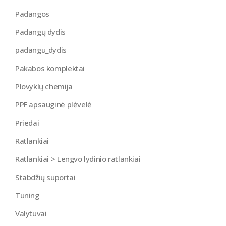
Padangos
Padangų dydis
padangu_dydis
Pakabos komplektai
Plovyklų chemija
PPF apsauginė plėvelė
Priedai
Ratlankiai
Ratlankiai > Lengvo lydinio ratlankiai
Stabdžių suportai
Tuning
Valytuvai