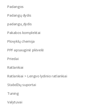
Padangos
Padangų dydis
padangu_dydis
Pakabos komplektai
Plovyklų chemija
PPF apsauginė plėvelė
Priedai
Ratlankiai
Ratlankiai > Lengvo lydinio ratlankiai
Stabdžių suportai
Tuning
Valytuvai