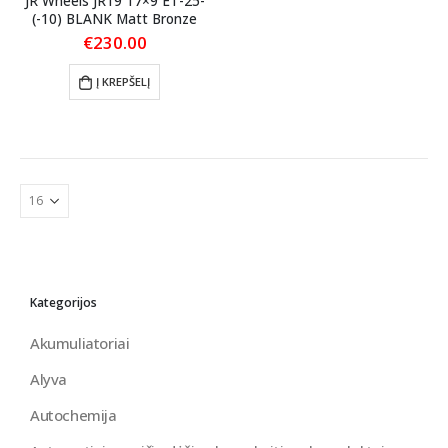
JR Wheels JR19 17×9 ET-25-
(-10) BLANK Matt Bronze
€
230.00
Į KREPŠELĮ
Kategorijos
Akumuliatoriai
Alyva
Autochemija