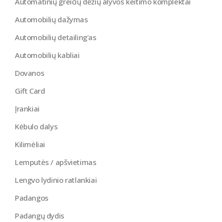
Automatinių greičių dėžių alyvos keitimo komplektai
Automobilių dažymas
Automobilių detailing'as
Automobilių kabliai
Dovanos
Gift Card
Įrankiai
Kėbulo dalys
Kilimėliai
Lemputės / apšvietimas
Lengvo lydinio ratlankiai
Padangos
Padangų dydis