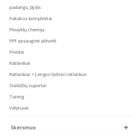
padangu_dydis
Pakabos komplektai
Plovyklų chemija
PPF apsauginė plėvelė
Priedai
Ratlankiai
Ratlankiai > Lengvo lydinio ratlankiai
Stabdžių suportai
Tuning
Valytuvai
Skersmuo
R16
R17