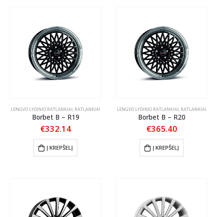
LENGVO LYDINIO RATLANKIAI
,
RATLANKIAI
LENGVO LYDINIO RATLANKIAI
,
RATLANKIAI
Borbet B – R19
Borbet B – R20
€
332.14
€
365.40
Į KREPŠELĮ
Į KREPŠELĮ