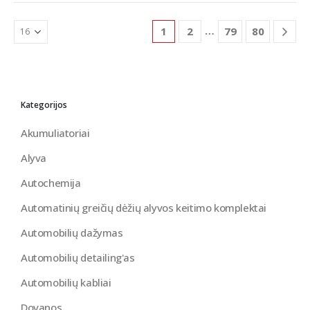
…
1
2
79
80
Kategorijos
Akumuliatoriai
Alyva
Autochemija
Automatinių greičių dėžių alyvos keitimo komplektai
Automobilių dažymas
Automobilių detailing'as
Automobilių kabliai
Dovanos