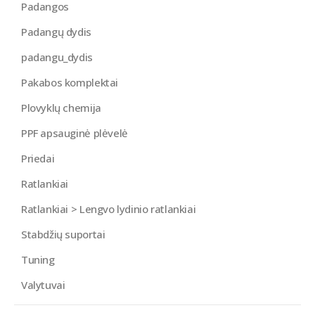
Padangos
Padangų dydis
padangu_dydis
Pakabos komplektai
Plovyklų chemija
PPF apsauginė plėvelė
Priedai
Ratlankiai
Ratlankiai > Lengvo lydinio ratlankiai
Stabdžių suportai
Tuning
Valytuvai