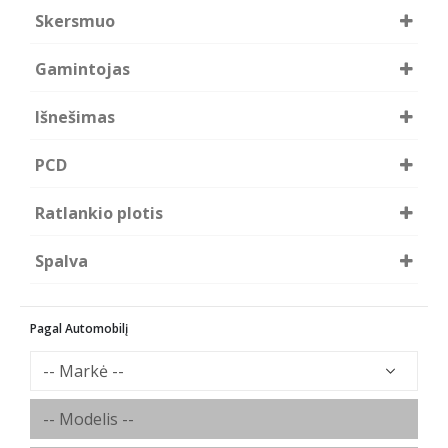
Skersmuo
16
Gamintojas
RC-DESIGN
Išnešimas
31.5
PCD
5x114,3
Ratlankio plotis
R6.5
Spalva
SG - Czarne BÅ‚yszczÄ…ce
Pagal Automobilį