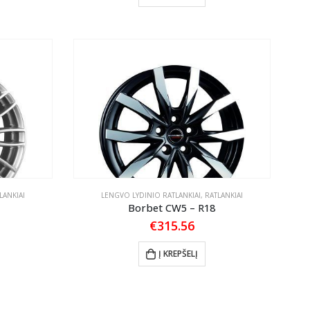
LANKIAI
LENGVO LYDINIO RATLANKIAI
,
RATLANKIAI
Borbet CW5 – R18
€
315.56
Į KREPŠELĮ