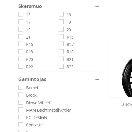
Skersmuo
15
16
17
18
19
20
21
R15
R16
R17
R18
R19
R20
R21
R22
R23
Gamintojas
Borbet
Brock
Diewe Wheels
LENGVO
MAM LeichtmetallrÃ¤der
RC-DESIGN
Concaver