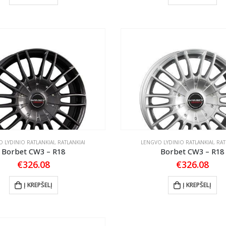
 LYDINIO RATLANKIAI
,
RATLANKIAI
LENGVO LYDINIO RATLANKIAI
,
RAT
Borbet CW3 – R18
Borbet CW3 – R18
€
326.08
€
326.08
Į KREPŠELĮ
Į KREPŠELĮ