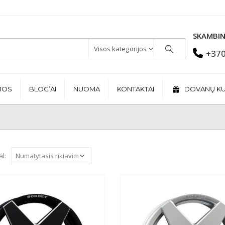
SKAMBIN
Visos kategorijos
+370
JOS
BLOG’AI
NUOMA
KONTAKTAI
DOVANŲ K
al: