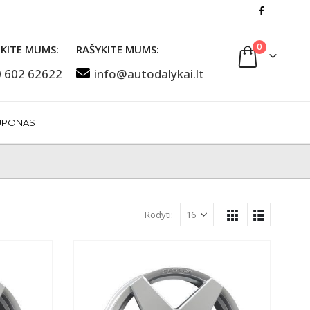
0
KITE MUMS:
RAŠYKITE MUMS:
 602 62622
info@autodalykai.lt
UPONAS
Rodyti: