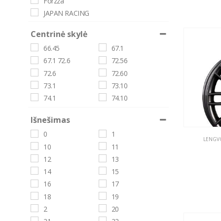
Forzza
JAPAN RACING
Centrinė skylė
66.45
67.1
67.1 72.6
72.56
72.6
72.60
73.1
73.10
74.1
74.10
Išnešimas
0
1
LENGVO
10
11
12
13
14
15
16
17
18
19
2
20