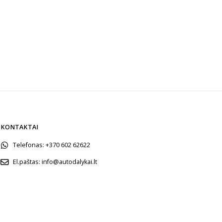
KONTAKTAI
Telefonas:
+370 602 62622
El.paštas:
info@autodalykai.lt