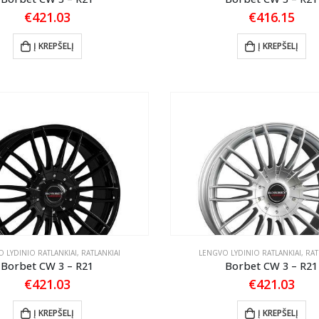
€
421.03
€
416.15
Į KREPŠELĮ
Į KREPŠELĮ
 LYDINIO RATLANKIAI
,
RATLANKIAI
LENGVO LYDINIO RATLANKIAI
,
RAT
Borbet CW 3 – R21
Borbet CW 3 – R21
€
421.03
€
421.03
Į KREPŠELĮ
Į KREPŠELĮ