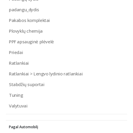
padangu_dydis
Pakabos komplektai
Plovyklų chemija
PPF apsauginė plėvelė
Priedai
Ratlankiai
Ratlankiai > Lengvo lydinio ratlankiai
Stabdžių suportai
Tuning
Valytuvai
Pagal Automobilį