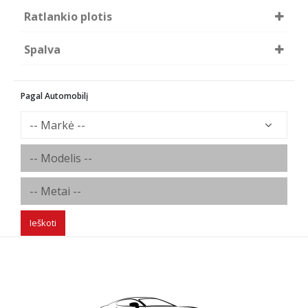
5x112
5x114,3
Ratlankio plotis
R6.5
R7
Spalva
BG - Black Glossy
CS - Crystal silver
Pagal Automobilį
DGM - dark grey matt
KS - Srebrne KrysztaÅ‚owe
MGG - metal grey glossy
TM - Szare Matowe
Ieškoti