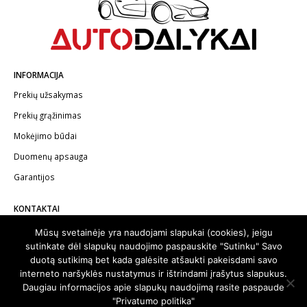
INFORMACIJA
Prekių užsakymas
Prekių grąžinimas
Mokėjimo būdai
Duomenų apsauga
Garantijos
KONTAKTAI
Telefonas:
+370 602 62622
Mūsų svetainėje yra naudojami slapukai (cookies), jeigu
sutinkate dėl slapukų naudojimo paspauskite "Sutinku" Savo
El.paštas:
info@autodalykai.lt
duotą sutikimą bet kada galėsite atšaukti pakeisdami savo
interneto naršyklės nustatymus ir ištrindami įrašytus slapukus.
Daugiau informacijos apie slapukų naudojimą rasite paspaude
"Privatumo politika"