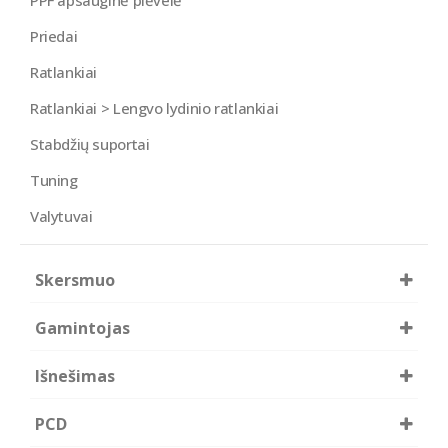
PPF apsauginė plėvelė
Priedai
Ratlankiai
Ratlankiai > Lengvo lydinio ratlankiai
Stabdžių suportai
Tuning
Valytuvai
Skersmuo
16
17
Gamintojas
Borbet
Išnešimas
RC-DESIGN
48.5
PCD