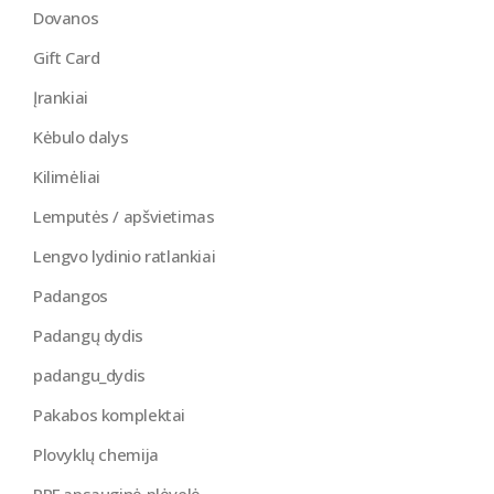
Dovanos
Gift Card
Įrankiai
Kėbulo dalys
Kilimėliai
Lemputės / apšvietimas
Lengvo lydinio ratlankiai
Padangos
Padangų dydis
padangu_dydis
Pakabos komplektai
Plovyklų chemija