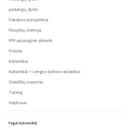
padangu_dydis
Pakabos komplektai
Plovyklų chemija
PPF apsauginė plėvelė
Priedai
Ratlankiai
Ratlankiai > Lengvo lydinio ratlankiai
Stabdžių suportai
Tuning
Valytuvai
Pagal Automobilį