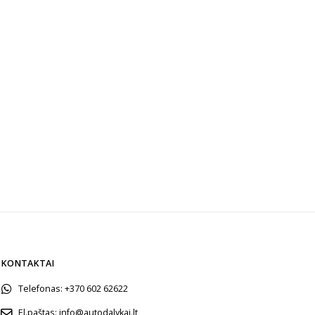
KONTAKTAI
Telefonas:
+370 602 62622
El.paštas:
info@autodalykai.lt