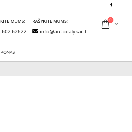
0
KITE MUMS:
RAŠYKITE MUMS:
 602 62622
info@autodalykai.lt
UPONAS