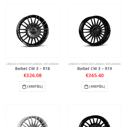
LENGVO LYDINIO RATLANKIAI
,
RATLANKIAI
LENGVO LYDINIO RATLANKIAI
,
RATLANKIAI
Borbet CW 3 – R18
Borbet CW 3 – R19
€
326.08
€
365.40
Į KREPŠELĮ
Į KREPŠELĮ