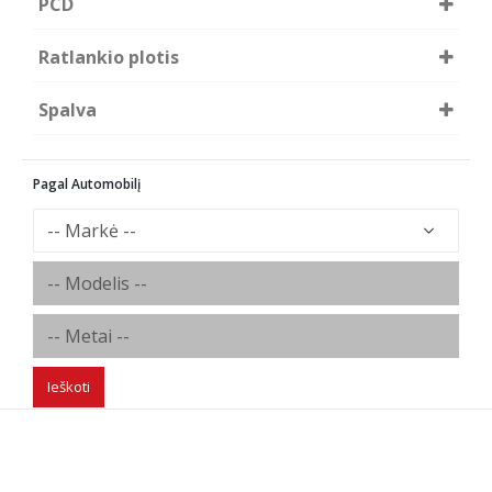
PCD
16
17
18
19
5x108
5x110
20
21
Ratlankio plotis
5x112
5x114,3
22
23
5x114.3
5x115
10
10,5''
24
25
5x118
5x120
Spalva
11
11.5
26
27
5x120.6
5x127
12
9.5
AS - Argento silber
28
29
5x130
6x130
R10.5
R7.5
BG - Black Glossy
30
31
R8
R8.5
Pagal Automobilį
Black
32
33
R9
BM - Black matt
34
35
BPM - black polished matt
36
37
Bronze
38
39
Brushed Bronze
40
41
Brushed Titanium
42
43
Carbon Graphite
44
45
CS - Crystal silver
46
47
CSS - Srebrne - Chromowane
Ieškoti
48
49
Double Tinted Black
50
51
DS - Dark Sparkle (DS)
52
53
FGM - Ferric Grey Matt (FGM)
54
55
Gun metal
56
57