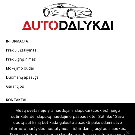
HGVP - Himalaya Grey Voll-Poliert (HGVP)
58
59
Hiper Black
60
61
KS - Srebrne KrysztaÅ‚owe
62
63
KSVP - Kristallsilber Voll-Poliert (KSVP)
64
MAG - mistral anthracite glossy
MAGP - Mistral anthracite glossy polished
INFORMACIJA
NE - Nero
PL - Platin
Prekių užsakymas
Platinum Black
Prekių grąžinimas
PS - Pigmentsilber
Mokėjimo būdai
SBM - Satin Black Matt (SBM)
SGVP - Czarne Polerowane
Duomenų apsauga
SI - Silver
Garantijos
Silver
SKM - Czarne Matowe
KONTAKTAI
SKM - Schwarz Klar Matt (SKM)
SS - Sterling silver
Telefonas:
+370 602 62622
Mūsų svetainėje yra naudojami slapukai (cookies), jeigu
sutinkate dėl slapukų naudojimo paspauskite "Sutinku" Savo
El.paštas:
info@autodalykai.lt
duotą sutikimą bet kada galėsite atšaukti pakeisdami savo
interneto naršyklės nustatymus ir ištrindami įrašytus slapukus.
Daugiau informacijos apie slapukų naudojimą rasite paspaude