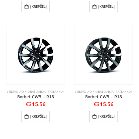
Į KREPŠELĮ
Į KREPŠELĮ
LENGVO LYDINIO RATLANKIAI
,
RATLANKIAI
LENGVO LYDINIO RATLANKIAI
,
RATLANKIAI
Borbet CW5 – R18
Borbet CW5 – R18
€
315.56
€
315.56
Į KREPŠELĮ
Į KREPŠELĮ