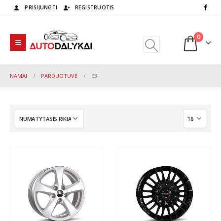
PRISIJUNGTI
REGISTRUOTIS
0
NAMAI
PARDUOTUVĖ
53