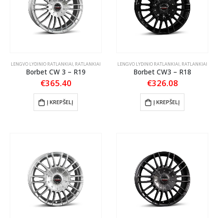
LENGVO LYDINIO RATLANKIAI
,
RATLANKIAI
LENGVO LYDINIO RATLANKIAI
,
RATLANKIAI
Borbet CW 3 – R19
Borbet CW3 – R18
€
365.40
€
326.08
Į KREPŠELĮ
Į KREPŠELĮ