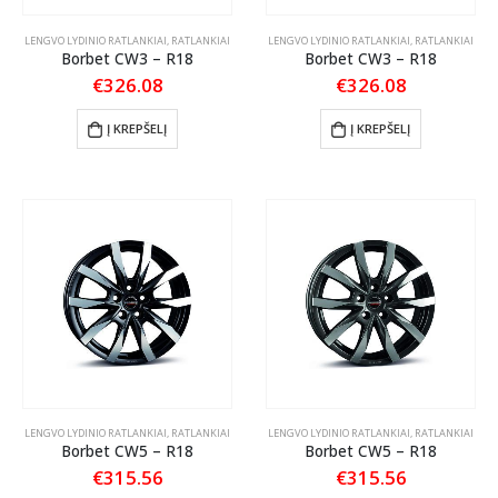
LENGVO LYDINIO RATLANKIAI
,
RATLANKIAI
LENGVO LYDINIO RATLANKIAI
,
RATLANKIAI
Borbet CW3 – R18
Borbet CW3 – R18
€
326.08
€
326.08
Į KREPŠELĮ
Į KREPŠELĮ
LENGVO LYDINIO RATLANKIAI
,
RATLANKIAI
LENGVO LYDINIO RATLANKIAI
,
RATLANKIAI
Borbet CW5 – R18
Borbet CW5 – R18
€
315.56
€
315.56