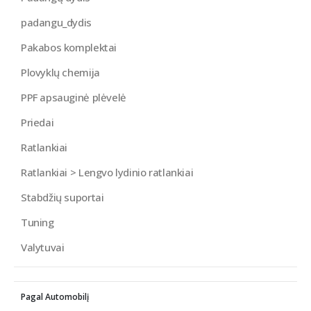
padangu_dydis
Pakabos komplektai
Plovyklų chemija
PPF apsauginė plėvelė
Priedai
Ratlankiai
Ratlankiai > Lengvo lydinio ratlankiai
Stabdžių suportai
Tuning
Valytuvai
Pagal Automobilį