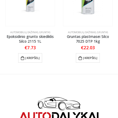
AUTOMOBILIŲ DAŽYMAS
,
GRUNTAS
AUTOMOBILIŲ DAŽYMAS
,
GRUNTAS
Epoksidinio grunto skiediklis
Gruntas plastmasei Silco
Silco 2115 1L
7025 DTP 1kg
€
7.73
€
22.03
Į KREPŠELĮ
Į KREPŠELĮ