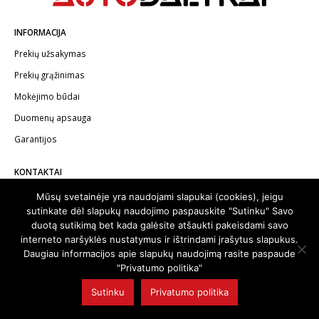
INFORMACIJA
Prekių užsakymas
Prekių grąžinimas
Mokėjimo būdai
Duomenų apsauga
Garantijos
KONTAKTAI
Telefonas:
+370 602 62622
Mūsų svetainėje yra naudojami slapukai (cookies), jeigu
sutinkate dėl slapukų naudojimo paspauskite "Sutinku" Savo
El.paštas:
info@autodalykai.lt
duotą sutikimą bet kada galėsite atšaukti pakeisdami savo
interneto naršyklės nustatymus ir ištrindami įrašytus slapukus.
Daugiau informacijos apie slapukų naudojimą rasite paspaude
"Privatumo politika"
© 2024. Visos teisės saugomos | Svetainę sukūrė:
svetainesideja.lt
Sutinku
Privatumo politika