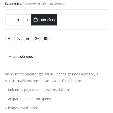
Kategorijos:
Automobilių dažymas
,
Gruntas
Į KREPŠELĮ
APRAŠYMAS
Vieno komponento, greitai džiūnantis gruntas aerozolyje
skirtas mažiems remontams ar prašveitimams.
– tinkamas pagrindams visiems dažams
– atsparus nuriebalintojams
– lengvai šveičiamas