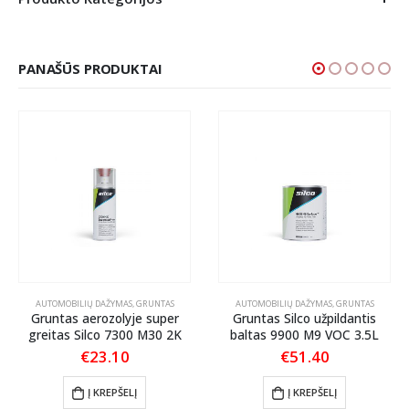
PANAŠŪS PRODUKTAI
AUTOMOBILIŲ DAŽYMAS
,
GRUNTAS
AUTOMOBILIŲ DAŽYMAS
,
GRUNTAS
Gruntas aerozolyje super
Gruntas Silco užpildantis
greitas Silco 7300 M30 2K
baltas 9900 M9 VOC 3.5L
€
23.10
€
51.40
Į KREPŠELĮ
Į KREPŠELĮ